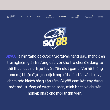
Sky88
là nền tảng cá cược trực tuyến hàng đầu, mang đến
trải nghiệm giải trí đẳng cấp với kho trò chơi đa dạng từ
thể thao, casino trực tuyến đến slot game. Với hệ thống
bảo mật hiện đại, giao dịch nạp rút siêu tốc và dịch vụ
chăm sóc khách hàng tận tâm, Sky88 cam kết xây dựng
một môi trường cá cược an toàn, minh bạch và chuyên
nghiệp nhất cho mọi thành viên.