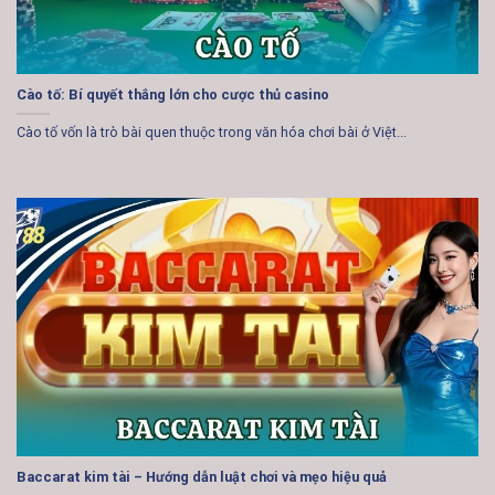
Cào tố: Bí quyết thắng lớn cho cược thủ casino
Cào tố vốn là trò bài quen thuộc trong văn hóa chơi bài ở Việt...
Baccarat kim tài – Hướng dẫn luật chơi và mẹo hiệu quả