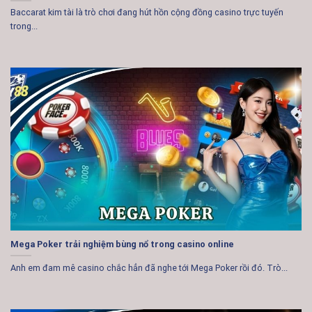
Baccarat kim tài là trò chơi đang hút hồn cộng đồng casino trực tuyến
trong...
Mega Poker trải nghiệm bùng nổ trong casino online
Anh em đam mê casino chắc hẳn đã nghe tới Mega Poker rồi đó. Trò...