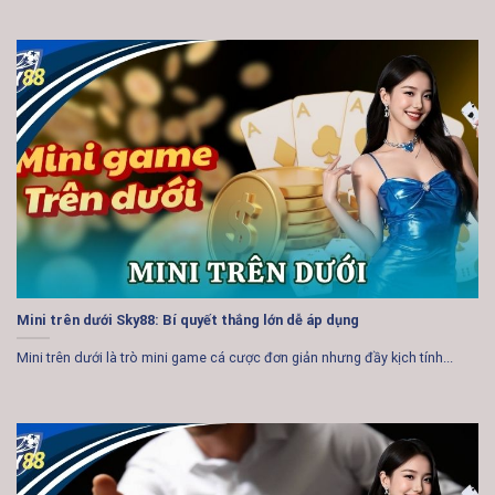
Mini trên dưới Sky88: Bí quyết thắng lớn dễ áp dụng
Mini trên dưới là trò mini game cá cược đơn giản nhưng đầy kịch tính...