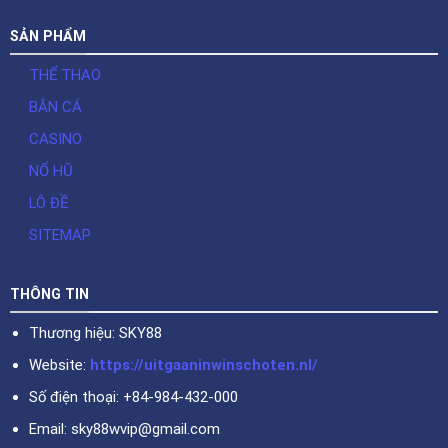
SẢN PHẨM
THỂ THAO
BẮN CÁ
CASINO
NỔ HŨ
LÔ ĐỀ
SITEMAP
THÔNG TIN
Thương hiệu: SKY88
Website:
https://uitgaaninwinschoten.nl/
Số điện thoại: +84-984-432-000
Email:
sky88wvip@gmail.com