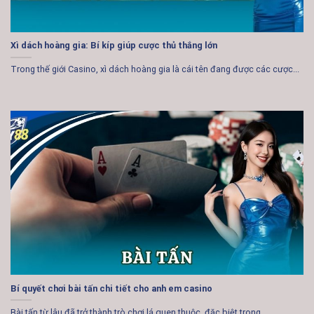
Xì dách hoàng gia: Bí kíp giúp cược thủ thắng lớn
Trong thế giới Casino, xì dách hoàng gia là cái tên đang được các cược...
Bí quyết chơi bài tấn chi tiết cho anh em casino
Bài tấn từ lâu đã trở thành trò chơi lá quen thuộc, đặc biệt trong...