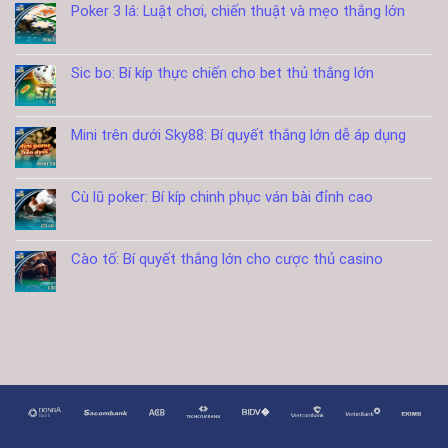
Poker 3 lá: Luật chơi, chiến thuật và mẹo thắng lớn
Sic bo: Bí kíp thực chiến cho bet thủ thắng lớn
Mini trên dưới Sky88: Bí quyết thắng lớn dễ áp dụng
Cù lũ poker: Bí kíp chinh phục ván bài đỉnh cao
Cào tố: Bí quyết thắng lớn cho cược thủ casino