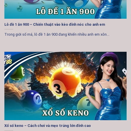
Lô đề 1 ăn 900 – Chiến thuật vào kèo đỉnh nóc cho anh em
Trong giới số má, lô đề 1 ăn 900 đang khiến nhiều anh em xôn...
Xổ số keno – Cách chơi và mẹo trúng lớn đỉnh cao