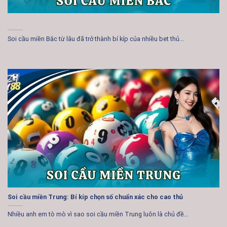
Soi cầu miền Bắc từ lâu đã trở thành bí kíp của nhiều bet thủ...
Soi cầu miền Trung: Bí kíp chọn số chuẩn xác cho cao thủ
Nhiều anh em tò mò vì sao soi cầu miền Trung luôn là chủ đề...