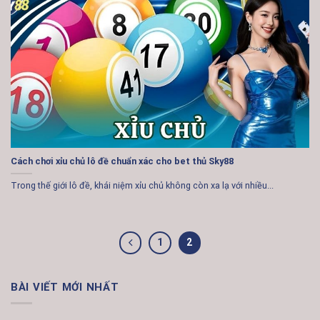
Cách chơi xỉu chủ lô đề chuẩn xác cho bet thủ Sky88
Trong thế giới lô đề, khái niệm xỉu chủ không còn xa lạ với nhiều...
1
2
BÀI VIẾT MỚI NHẤT