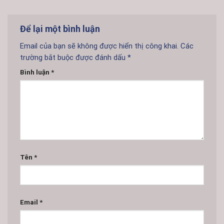
Để lại một bình luận
Email của bạn sẽ không được hiển thị công khai.
Các
trường bắt buộc được đánh dấu
*
Bình luận
*
Tên
*
Email
*