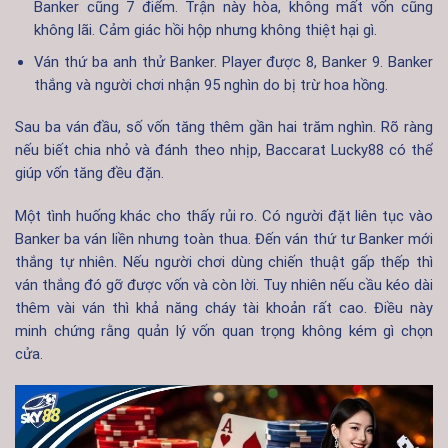
Banker cũng 7 điểm. Trận này hòa, không mất vốn cũng
không lãi. Cảm giác hồi hộp nhưng không thiệt hại gì.
Ván thứ ba anh thử Banker. Player được 8, Banker 9. Banker
thắng và người chơi nhận 95 nghìn do bị trừ hoa hồng.
Sau ba ván đầu, số vốn tăng thêm gần hai trăm nghìn. Rõ ràng
nếu biết chia nhỏ và đánh theo nhịp, Baccarat Lucky88 có thể
giúp vốn tăng đều đặn.
Một tình huống khác cho thấy rủi ro. Có người đặt liên tục vào
Banker ba ván liền nhưng toàn thua. Đến ván thứ tư Banker mới
thắng tự nhiên. Nếu người chơi dùng chiến thuật gấp thếp thì
ván thắng đó gỡ được vốn và còn lời. Tuy nhiên nếu cầu kéo dài
thêm vài ván thì khả năng cháy tài khoản rất cao. Điều này
minh chứng rằng quản lý vốn quan trọng không kém gì chọn
cửa.