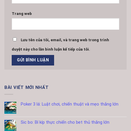
Trang web
Lưu tên của tôi, email, và trang web trong trình
duyệt này cho lần bình luận kế tiếp của tôi.
BÀI VIẾT MỚI NHẤT
Poker 3 lá: Luật chơi, chiến thuật và mẹo thắng lớn
Sic bo: Bí kíp thực chiến cho bet thủ thắng lớn