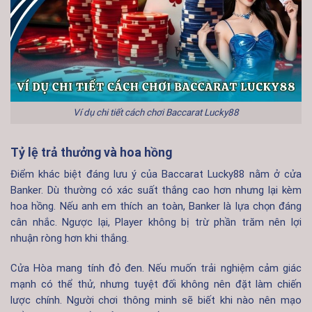
Ví dụ chi tiết cách chơi Baccarat Lucky88
Tỷ lệ trả thưởng và hoa hồng
Điểm khác biệt đáng lưu ý của Baccarat Lucky88 nằm ở cửa
Banker. Dù thường có xác suất thắng cao hơn nhưng lại kèm
hoa hồng. Nếu anh em thích an toàn, Banker là lựa chọn đáng
cân nhắc. Ngược lại, Player không bị trừ phần trăm nên lợi
nhuận ròng hơn khi thắng.
Cửa Hòa mang tính đỏ đen. Nếu muốn trải nghiệm cảm giác
mạnh có thể thử, nhưng tuyệt đối không nên đặt làm chiến
lược chính. Người chơi thông minh sẽ biết khi nào nên mạo