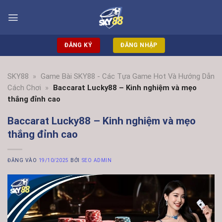
Bỏ
qua
nội
dung
ĐĂNG KÝ
ĐĂNG NHẬP
SKY88
»
Game Bài SKY88 - Các Tựa Game Hot Và Hướng Dẫn
Cách Chơi
»
Baccarat Lucky88 – Kinh nghiệm và mẹo
thắng đỉnh cao
Baccarat Lucky88 – Kinh nghiệm và mẹo
thắng đỉnh cao
ĐĂNG VÀO
19/10/2025
BỞI
SEO ADMIN