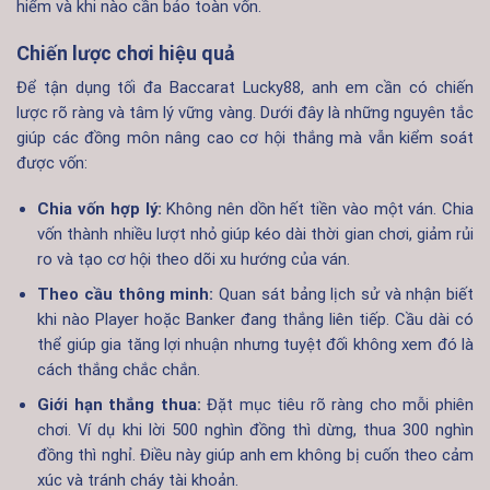
hiểm và khi nào cần bảo toàn vốn.
Chiến lược chơi hiệu quả
Để tận dụng tối đa Baccarat Lucky88, anh em cần có chiến
lược rõ ràng và tâm lý vững vàng. Dưới đây là những nguyên tắc
giúp các đồng môn nâng cao cơ hội thắng mà vẫn kiểm soát
được vốn:
Chia vốn hợp lý:
Không nên dồn hết tiền vào một ván. Chia
vốn thành nhiều lượt nhỏ giúp kéo dài thời gian chơi, giảm rủi
ro và tạo cơ hội theo dõi xu hướng của ván.
Theo cầu thông minh:
Quan sát bảng lịch sử và nhận biết
khi nào Player hoặc Banker đang thắng liên tiếp. Cầu dài có
thể giúp gia tăng lợi nhuận nhưng tuyệt đối không xem đó là
cách thắng chắc chắn.
Giới hạn thắng thua:
Đặt mục tiêu rõ ràng cho mỗi phiên
chơi. Ví dụ khi lời 500 nghìn đồng thì dừng, thua 300 nghìn
đồng thì nghỉ. Điều này giúp anh em không bị cuốn theo cảm
xúc và tránh cháy tài khoản.