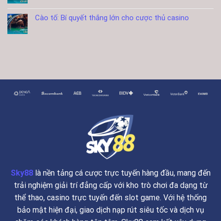
Cào tố: Bí quyết thắng lớn cho cược thủ casino
Sky88
là nền tảng cá cược trực tuyến hàng đầu, mang đến
trải nghiệm giải trí đẳng cấp với kho trò chơi đa dạng từ
thể thao, casino trực tuyến đến slot game. Với hệ thống
bảo mật hiện đại, giao dịch nạp rút siêu tốc và dịch vụ