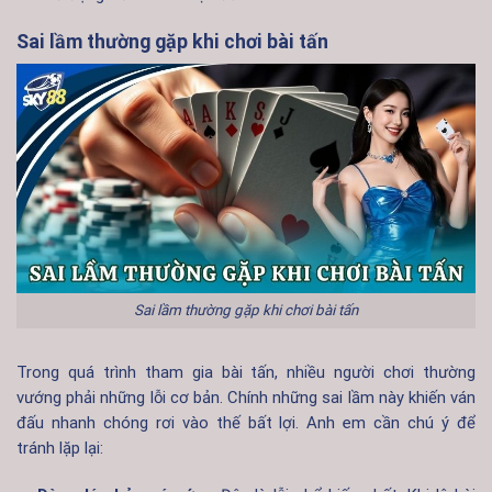
Sai lầm thường gặp khi chơi bài tấn
Sai lầm thường gặp khi chơi bài tấn
Trong quá trình tham gia bài tấn, nhiều người chơi thường
vướng phải những lỗi cơ bản. Chính những sai lầm này khiến ván
đấu nhanh chóng rơi vào thế bất lợi. Anh em cần chú ý để
tránh lặp lại: