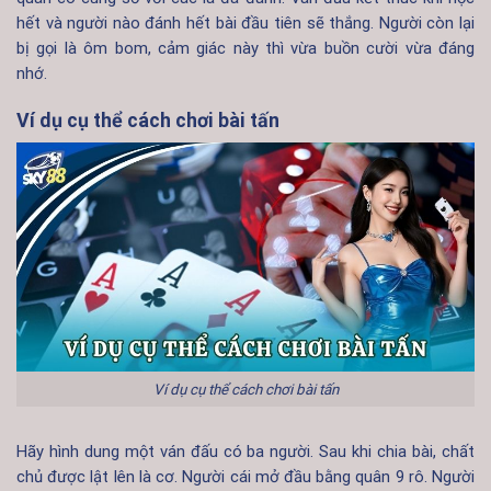
hết và người nào đánh hết bài đầu tiên sẽ thắng. Người còn lại
bị gọi là ôm bom, cảm giác này thì vừa buồn cười vừa đáng
nhớ.
Ví dụ cụ thể cách chơi bài tấn
Ví dụ cụ thể cách chơi bài tấn
Hãy hình dung một ván đấu có ba người. Sau khi chia bài, chất
chủ được lật lên là cơ. Người cái mở đầu bằng quân 9 rô. Người