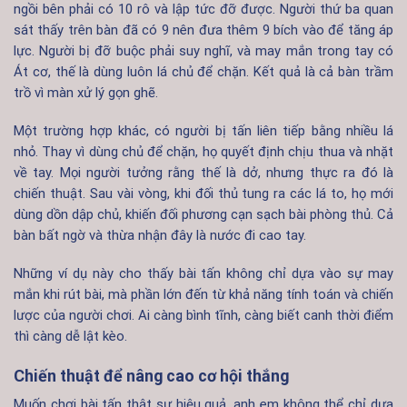
ngồi bên phải có 10 rô và lập tức đỡ được. Người thứ ba quan
sát thấy trên bàn đã có 9 nên đưa thêm 9 bích vào để tăng áp
lực. Người bị đỡ buộc phải suy nghĩ, và may mắn trong tay có
Át cơ, thế là dùng luôn lá chủ để chặn. Kết quả là cả bàn trầm
trồ vì màn xử lý gọn ghẽ.
Một trường hợp khác, có người bị tấn liên tiếp bằng nhiều lá
nhỏ. Thay vì dùng chủ để chặn, họ quyết định chịu thua và nhặt
về tay. Mọi người tưởng rằng thế là dở, nhưng thực ra đó là
chiến thuật. Sau vài vòng, khi đối thủ tung ra các lá to, họ mới
dùng dồn dập chủ, khiến đối phương cạn sạch bài phòng thủ. Cả
bàn bất ngờ và thừa nhận đây là nước đi cao tay.
Những ví dụ này cho thấy bài tấn không chỉ dựa vào sự may
mắn khi rút bài, mà phần lớn đến từ khả năng tính toán và chiến
lược của người chơi. Ai càng bình tĩnh, càng biết canh thời điểm
thì càng dễ lật kèo.
Chiến thuật để nâng cao cơ hội thắng
Muốn chơi bài tấn thật sự hiệu quả, anh em không thể chỉ dựa