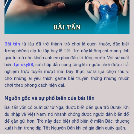
Bài tấn
từ lâu đã trở thành trò chơi lá quen thuộc, đặc biệt
trong những dịp tụ tập hay lễ Tết. Trò này không chỉ mang tính
giải trí mà còn khiến anh em phải đấu trí từng nước. Với sự xuất
hiện
tại sky88
, sức hấp dẫn càng tăng khi người chơi được trải
nghiệm trực tuyến mượt mà. Đây thực sự là lựa chọn thú vị
cho những ai yêu thích game bài truyền thống nhưng muốn
chơi theo phong cách hiện đại.
Nguồn gốc và sự phổ biến của bài tấn
Bài tấn vốn có xuất xứ từ Nga, được biết đến qua trò Durak. Khi
du nhập về Việt Nam, nó nhanh chóng được người dân biến đổi
để gần gũi hơn. Trò này đặc biệt phổ biến ở miền Bắc, thường
xuất hiện trong dịp Tết Nguyên Đán khi cả gia đình quây quần.