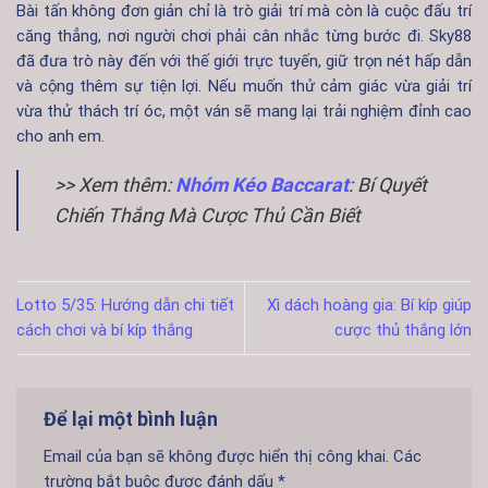
Bài tấn không đơn giản chỉ là trò giải trí mà còn là cuộc đấu trí
căng thẳng, nơi người chơi phải cân nhắc từng bước đi. Sky88
đã đưa trò này đến với thế giới trực tuyến, giữ trọn nét hấp dẫn
và cộng thêm sự tiện lợi. Nếu muốn thử cảm giác vừa giải trí
vừa thử thách trí óc, một ván sẽ mang lại trải nghiệm đỉnh cao
cho anh em.
>> Xem thêm:
Nhóm Kéo Baccarat
: Bí Quyết
Chiến Thắng Mà Cược Thủ Cần Biết
Lotto 5/35: Hướng dẫn chi tiết
Xì dách hoàng gia: Bí kíp giúp
cách chơi và bí kíp thắng
cược thủ thắng lớn
Để lại một bình luận
Email của bạn sẽ không được hiển thị công khai.
Các
trường bắt buộc được đánh dấu
*