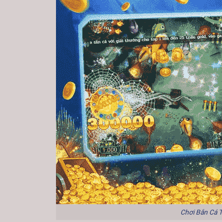
Chơi Bắn Cá T