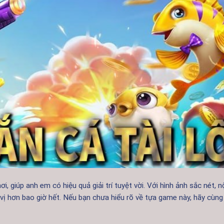
 giúp anh em có hiệu quả giải trí tuyệt vời. Với hình ảnh sắc nét, n
ú vị hơn bao giờ hết. Nếu bạn chưa hiểu rõ về tựa game này, hãy cùng