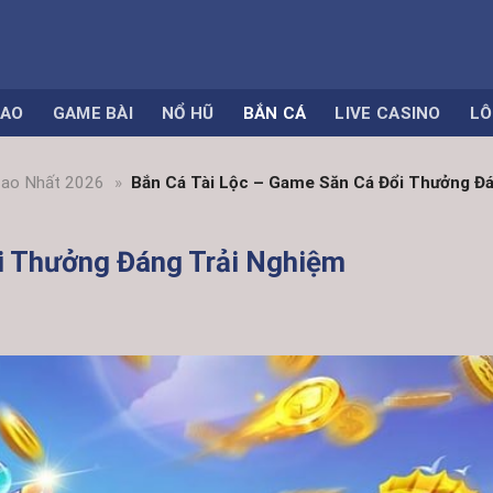
HAO
GAME BÀI
NỔ HŨ
BẮN CÁ
LIVE CASINO
LÔ
Cao Nhất 2026
»
Bắn Cá Tài Lộc – Game Săn Cá Đổi Thưởng Đá
i Thưởng Đáng Trải Nghiệm