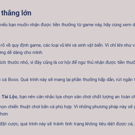
 thắng lớn
, nếu bạn muốn nhận được tiền thưởng từ game này, hãy cùng xem 
 về quy định game, các loại vũ khí và sinh vật biển. Vì chỉ khi như 
ưởng dễ dàng cho mình.
 kích thước nhỏ, vì đây cũng là cơ hội để ngư thủ nhận được tiền thư
 cá Boss. Quá trình này sẽ mang lại phần thưởng hấp dẫn, rút ngắn t
 Tài Lộc
, bạn nên cân nhắc lựa chọn sân chơi chất lượng an toàn 
n chiến thuật chơi bắn cá phù hợp. Vì những phương pháp này sẽ 
u hơn.
t cược, quá trình này sẽ tránh tình trạng không tiêu diệt được cá, 