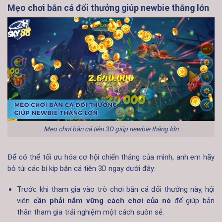
Mẹo chơi bắn cá đổi thưởng giúp newbie thắng lớn
Mẹo chơi bắn cá tiên 3D giúp newbie thắng lớn
Để có thể tối ưu hóa cơ hội chiến thắng của mình, anh em hãy
bỏ túi các bí kíp bắn cá tiên 3D ngay dưới đây:
Trước khi tham gia vào trò chơi bắn cá đổi thưởng này, hội
viên
cần phải nắm vững cách chơi của nó
để giúp bản
thân tham gia trải nghiệm một cách suôn sẻ.