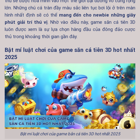
thủ sẽ được hòa mình vào một thế giới đại dương vô cùng rộng
lớn. Những chú cá tràn đầy màu sắc liên tục bơi lội ở trên màn
hình nhất định sẽ có thể
mang đến cho newbie những giây
phút giải trí thú vị
. Nhờ vào điều này, game săn cá tiên 3D
luôn được xem là sự lựa chọn hàng đầu của đông đảo cược
thủ trong khoảng thời gian gần đây.
Bật mí luật chơi của game săn cá tiên 3D hot nhất
2025
Bật mí luật chơi của game bắn cá tiên 3D hot nhất 2025