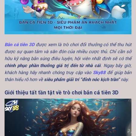
Bắn cá tiên 3D
được xem là trò chơi đổi thưởng có thể thu hút
được sự quan tâm và săn đón của nhiều cược thủ. Chỉ cần sở
hữu kỹ năng bắn súng điêu luyện, hội viên nhất định sẽ có thể
chinh phục phần thưởng giá trị đến từ nhà cái
. Ngay bây giờ,
khách hàng hãy nhanh chóng truy cập vào
Sky88
để giúp bản
thân hiểu rõ hơn về
siêu phẩm giải trí “đỉnh nóc kịch trần”
này.
Giới thiệu tất tần tật về trò chơi bắn cá tiên 3D