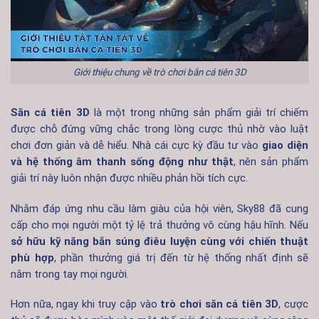
Giới thiệu chung về trò chơi bắn cá tiên 3D
Săn cá tiên 3D
là một trong những sản phẩm giải trí chiếm
được chỗ đứng vững chắc trong lòng cược thủ nhờ vào luật
chơi đơn giản và dễ hiểu. Nhà cái cực kỳ đầu tư vào
giao diện
và hệ thống âm thanh sống động như thật
, nên sản phẩm
giải trí này luôn nhận được nhiều phản hồi tích cực.
Nhằm đáp ứng nhu cầu làm giàu của hội viên, Sky88 đã cung
cấp cho mọi người một tỷ lệ trả thưởng vô cùng hậu hĩnh. Nếu
sở hữu kỹ năng bắn súng điêu luyện cùng với chiến thuật
phù hợp
, phần thưởng giá trị đến từ hệ thống nhất định sẽ
nằm trong tay mọi người.
Hơn nữa, ngay khi truy cập vào
trò chơi săn cá tiên 3D
, cược