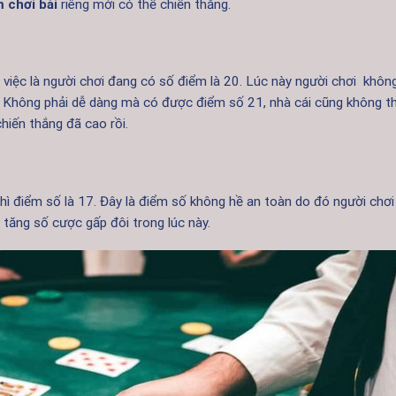
 chơi bài
riêng mới có thể chiến thắng.
ới việc là người chơi đang có số điểm là 20. Lúc này người chơi khôn
ất. Không phải dễ dàng mà có được điểm số 21, nhà cái cũng không t
hiến thắng đã cao rồi.
 thì điểm số là 17. Đây là điểm số không hề an toàn do đó người chơi
tăng số cược gấp đôi trong lúc này.