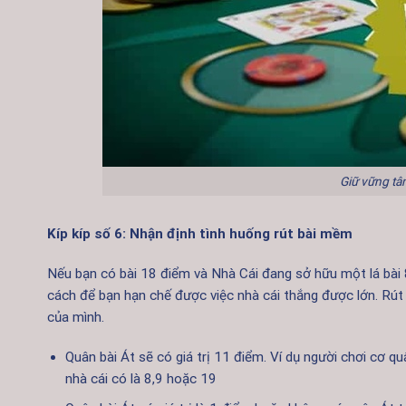
Giữ vững tâ
Kíp kíp số 6: Nhận định tình huống rút bài mềm
Nếu bạn có bài 18 điểm và Nhà Cái đang sở hữu một lá bài 
cách để bạn hạn chế được việc nhà cái thắng được lớn. Rút 
của mình.
Quân bài Át sẽ có giá trị 11 điểm. Ví dụ người chơi cơ qu
nhà cái có là 8,9 hoặc 19