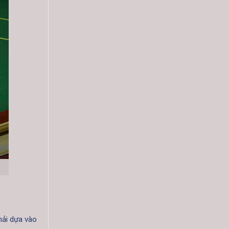
hải dựa vào