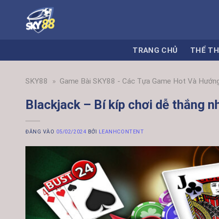
Bỏ
qua
nội
dung
TRANG CHỦ
THỂ T
SKY88
»
Game Bài SKY88 - Các Tựa Game Hot Và Hướng
Blackjack – Bí kíp chơi dễ thắng 
ĐĂNG VÀO
05/02/2024
BỞI
LEANHCONTENT