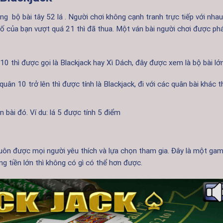
dụng bộ bài tây 52 lá . Người chơi không cạnh tranh trực tiếp với nha
ố của bạn vượt quá 21 thì đã thua. Một ván bài người chơi được phát
à 10 thì được gọi là Blackjack hay Xì Dách, đây được xem là bộ bài lớ
quân 10 trở lên thì được tính là Blackjack, đi với các quân bài khác t
bài đó. Ví du: lá 5 được tính 5 điểm
luôn được mọi người yêu thích và lựa chọn tham gia. Đây là một gam
g tiền lớn thì không có gì có thể hơn được.