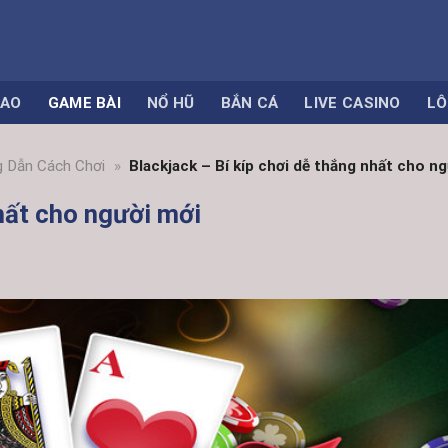
HAO
GAME BÀI
NỔ HŨ
BẮN CÁ
LIVE CASINO
LÔ
 Dẫn Cách Chơi
»
Blackjack – Bí kíp chơi dễ thắng nhất cho n
nhất cho người mới