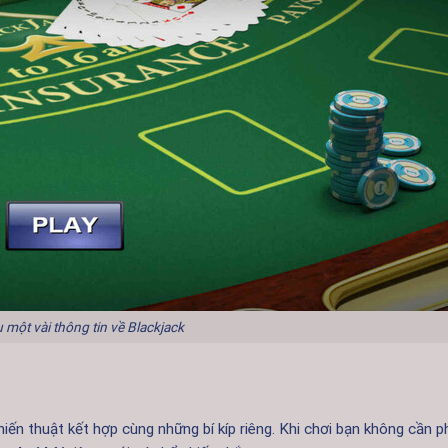
u một vài thông tin về Blackjack
ến thuật kết hợp cùng những bí kíp riêng. Khi chơi bạn không cần p