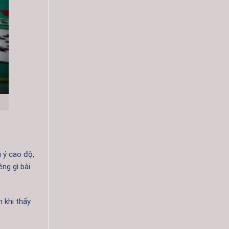
 ý cao độ,
ng gì bài
m khi thấy