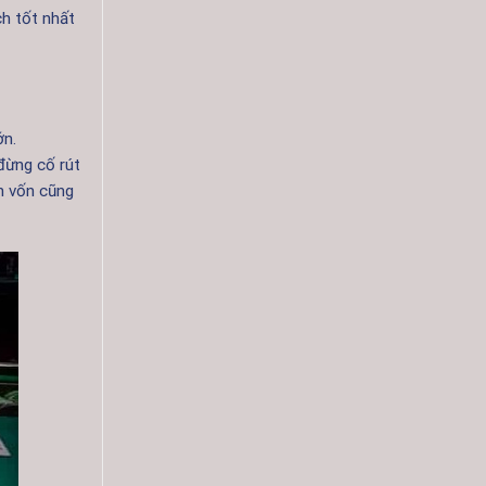
ch tốt nhất
ớn.
 đừng cố rút
ồn vốn cũng