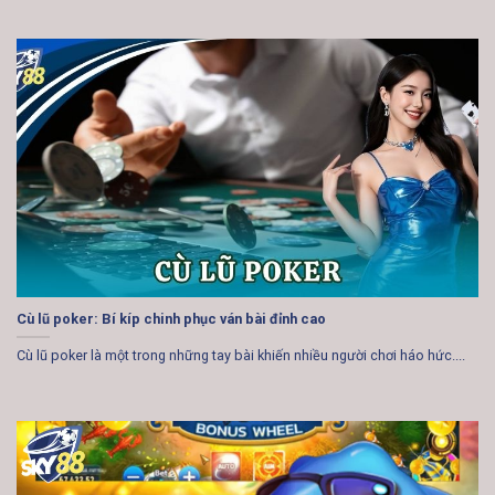
Cù lũ poker: Bí kíp chinh phục ván bài đỉnh cao
Cù lũ poker là một trong những tay bài khiến nhiều người chơi háo hức....