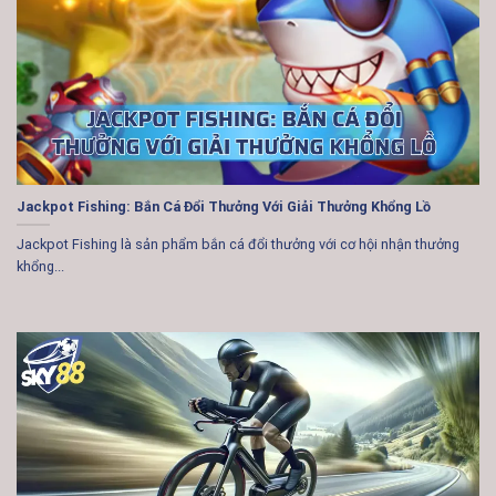
Jackpot Fishing: Bắn Cá Đổi Thưởng Với Giải Thưởng Khổng Lồ
Jackpot Fishing là sản phẩm bắn cá đổi thưởng với cơ hội nhận thưởng
khổng...