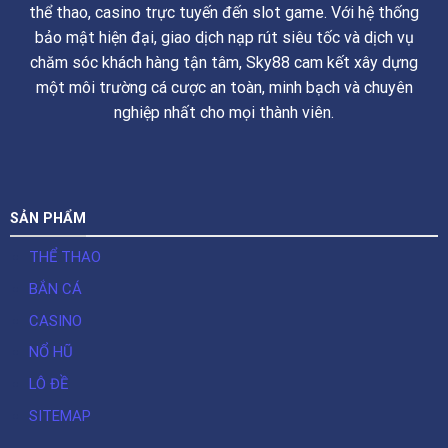
thể thao, casino trực tuyến đến slot game. Với hệ thống
bảo mật hiện đại, giao dịch nạp rút siêu tốc và dịch vụ
chăm sóc khách hàng tận tâm, Sky88 cam kết xây dựng
một môi trường cá cược an toàn, minh bạch và chuyên
nghiệp nhất cho mọi thành viên.
SẢN PHẨM
THỂ THAO
BẮN CÁ
CASINO
NỔ HŨ
LÔ ĐỀ
SITEMAP