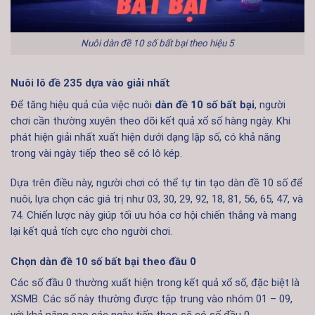
Nuôi dàn đề 10 số bất bại theo hiệu 5
Nuôi lô đề 235 dựa vào giải nhất
Để tăng hiệu quả của việc nuôi
dàn đề 10 số bất bại
, người
chơi cần thường xuyên theo dõi kết quả xổ số hàng ngày. Khi
phát hiện giải nhất xuất hiện dưới dạng lặp số, có khả năng
trong vài ngày tiếp theo sẽ có lô kép.
Dựa trên điều này, người chơi có thể tự tin tạo dàn đề 10 số để
nuôi, lựa chọn các giá trị như 03, 30, 29, 92, 18, 81, 56, 65, 47, và
74. Chiến lược này giúp tối ưu hóa cơ hội chiến thắng và mang
lại kết quả tích cực cho người chơi.
Chọn dàn đề 10 số bất bại theo đầu 0
Các số đầu 0 thường xuất hiện trong kết quả xổ số, đặc biệt là
XSMB. Các số này thường được tập trung vào nhóm 01 – 09,