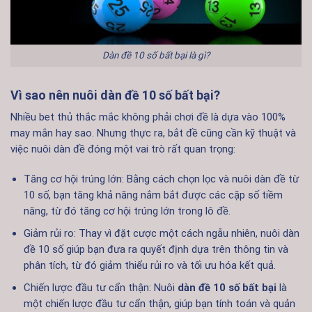
Dàn đề 10 số bất bại là gì?
Vì sao nên nuôi dàn đề 10 số bất bại?
Nhiều bet thủ thắc mắc không phải chơi đề là dựa vào 100%
may mắn hay sao. Nhưng thực ra, bắt đề cũng cần kỹ thuật và
việc nuôi dàn đề đóng một vai trò rất quan trọng:
Tăng cơ hội trúng lớn: Bằng cách chọn lọc và nuôi dàn đề từ
10 số, bạn tăng khả năng nắm bắt được các cặp số tiềm
năng, từ đó tăng cơ hội trúng lớn trong lô đề.
Giảm rủi ro: Thay vì đặt cược một cách ngẫu nhiên, nuôi dàn
đề 10 số giúp bạn đưa ra quyết định dựa trên thông tin và
phân tích, từ đó giảm thiểu rủi ro và tối ưu hóa kết quả.
Chiến lược đầu tư cẩn thận: Nuôi
dàn đề 10 số bất bại
là
một chiến lược đầu tư cẩn thận, giúp bạn tính toán và quản