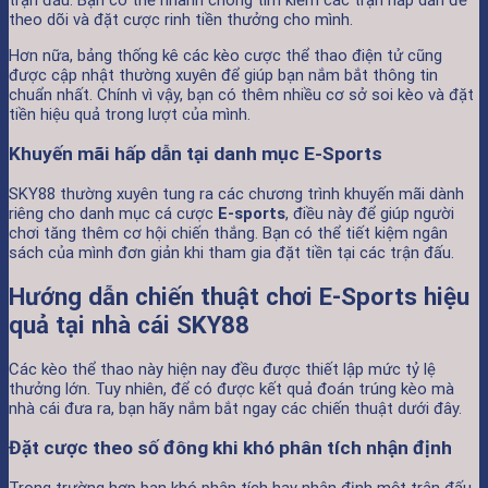
trận đấu. Bạn có thể nhanh chóng tìm kiếm các trận hấp dẫn để
theo dõi và đặt cược rinh tiền thưởng cho mình.
Hơn nữa, bảng thống kê các kèo cược thể thao điện tử cũng
được cập nhật thường xuyên để giúp bạn nắm bắt thông tin
chuẩn nhất. Chính vì vậy, bạn có thêm nhiều cơ sở soi kèo và đặt
tiền hiệu quả trong lượt của mình.
Khuyến mãi hấp dẫn tại danh mục E-Sports
SKY88 thường xuyên tung ra các chương trình khuyến mãi dành
riêng cho danh mục cá cược
E-sports
, điều này để giúp người
chơi tăng thêm cơ hội chiến thắng. Bạn có thể tiết kiệm ngân
sách của mình đơn giản khi tham gia đặt tiền tại các trận đấu.
Hướng dẫn chiến thuật chơi E-Sports hiệu
quả tại nhà cái SKY88
Các kèo thể thao này hiện nay đều được thiết lập mức tỷ lệ
thưởng lớn. Tuy nhiên, để có được kết quả đoán trúng kèo mà
nhà cái đưa ra, bạn hãy nắm bắt ngay các chiến thuật dưới đây.
Đặt cược theo số đông khi khó phân tích nhận định
Trong trường hợp bạn khó phân tích hay nhận định một trận đấu,