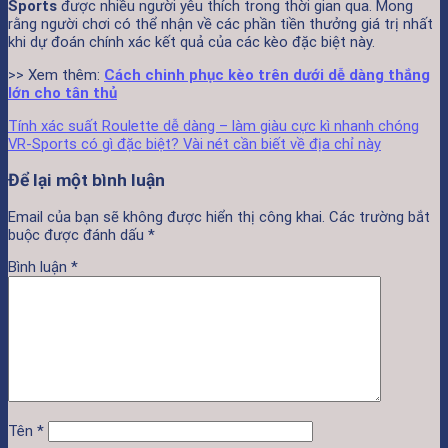
Sports
được nhiều người yêu thích trong thời gian qua. Mong
rằng người chơi có thể nhận về các phần tiền thưởng giá trị nhất
khi dự đoán chính xác kết quả của các kèo đặc biệt này.
>> Xem thêm:
Cách chinh phục kèo trên dưới dễ dàng thắng
lớn cho tân thủ
Tính xác suất Roulette dễ dàng – làm giàu cực kì nhanh chóng
VR-Sports có gì đặc biệt? Vài nét cần biết về địa chỉ này
Để lại một bình luận
Email của bạn sẽ không được hiển thị công khai.
Các trường bắt
buộc được đánh dấu
*
Bình luận
*
Tên
*