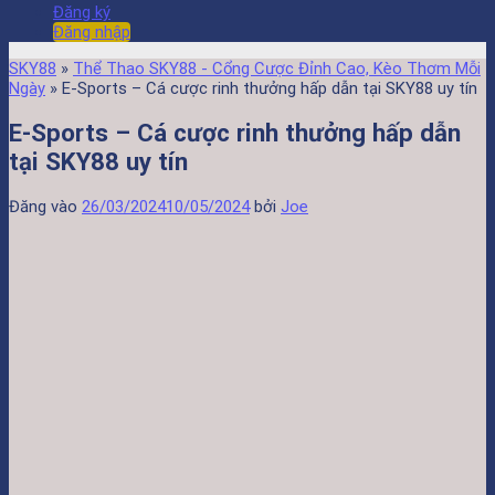
Đăng ký
Đăng nhập
SKY88
»
Thể Thao SKY88 - Cổng Cược Đỉnh Cao, Kèo Thơm Mỗi
Ngày
»
E-Sports – Cá cược rinh thưởng hấp dẫn tại SKY88 uy tín
E-Sports – Cá cược rinh thưởng hấp dẫn
tại SKY88 uy tín
Đăng vào
26/03/2024
10/05/2024
bởi
Joe