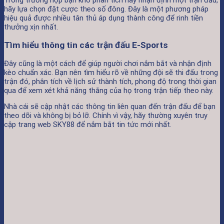
hãy lựa chọn đặt cược theo số đông. Đây là một phương pháp
hiệu quả được nhiều tân thủ áp dụng thành công để rinh tiền
thưởng xịn nhất.
Tìm hiểu thông tin các trận đấu E-Sports
Đây cũng là một cách để giúp người chơi nắm bắt và nhận định
kèo chuẩn xác. Bạn nên tìm hiểu rõ về những đội sẽ thi đấu trong
trận đó, phân tích về lịch sử thành tích, phong độ trong thời gian
qua để xem xét khả năng thắng của họ trong trận tiếp theo này.
Nhà cái sẽ cập nhật các thông tin liên quan đến trận đấu để bạn
theo dõi và không bị bỏ lỡ. Chính vì vậy, hãy thường xuyên truy
cập trang web SKY88 để nắm bắt tin tức mới nhất.