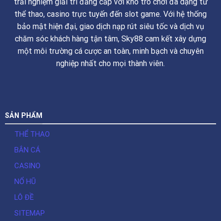
trải nghiệm giải trí đẳng cấp với kho trò chơi đa dạng từ
thể thao, casino trực tuyến đến slot game. Với hệ thống
bảo mật hiện đại, giao dịch nạp rút siêu tốc và dịch vụ
chăm sóc khách hàng tận tâm, Sky88 cam kết xây dựng
một môi trường cá cược an toàn, minh bạch và chuyên
nghiệp nhất cho mọi thành viên.
SẢN PHẨM
THỂ THAO
BẮN CÁ
CASINO
NỔ HŨ
LÔ ĐỀ
SITEMAP