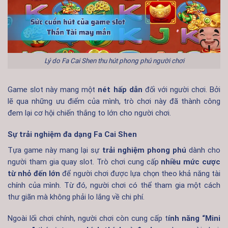
Lý do Fa Cai Shen thu hút phong phú người chơi
Game slot này mang một
nét hấp dẫn
đối với người chơi. Bởi
lẽ qua những ưu điểm của mình, trò chơi này đã thành công
đem lại cơ hội chiến thắng to lớn cho người chơi.
Sự trải nghiệm đa dạng Fa Cai Shen
Tựa game này mang lại sự
trải nghiệm phong phú
dành cho
người tham gia quay slot. Trò chơi cung cấp
nhiều mức cược
từ nhỏ đến lớn
để người chơi được lựa chọn theo khả năng tài
chính của mình. Từ đó, người chơi có thể tham gia một cách
thư giãn mà không phải lo lắng về chi phí.
Ngoài lối chơi chính, người chơi còn cung cấp t
ính năng “Mini