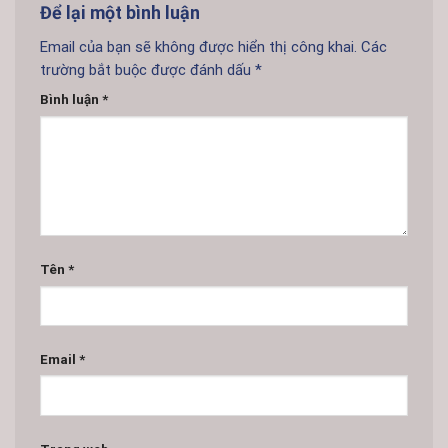
Để lại một bình luận
Email của bạn sẽ không được hiển thị công khai.
Các
trường bắt buộc được đánh dấu
*
Bình luận
*
Tên
*
Email
*