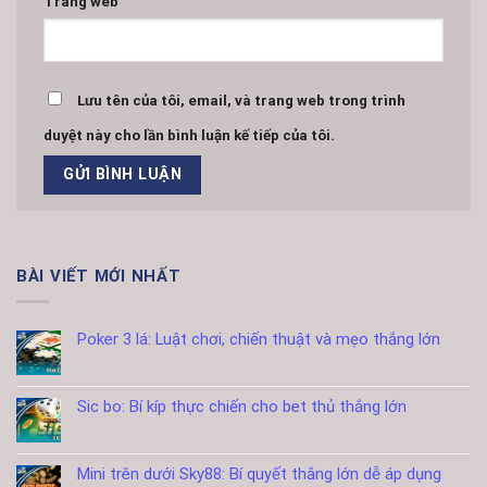
Trang web
Lưu tên của tôi, email, và trang web trong trình
duyệt này cho lần bình luận kế tiếp của tôi.
BÀI VIẾT MỚI NHẤT
Poker 3 lá: Luật chơi, chiến thuật và mẹo thắng lớn
Sic bo: Bí kíp thực chiến cho bet thủ thắng lớn
Mini trên dưới Sky88: Bí quyết thắng lớn dễ áp dụng