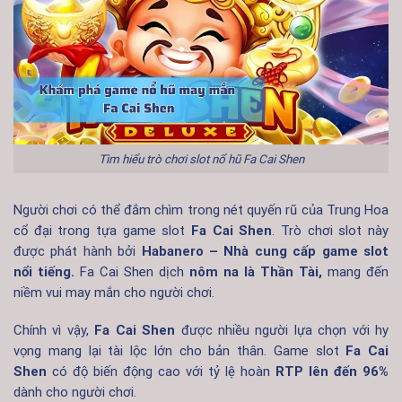
Tìm hiểu trò chơi slot nổ hũ Fa Cai Shen
Người chơi có thể đắm chìm trong nét quyến rũ của Trung Hoa
cổ đại trong tựa game slot
Fa Cai Shen
. Trò chơi slot này
được phát hành bởi
Habanero – Nhà cung cấp game slot
nổi tiếng.
Fa Cai Shen dịch
nôm na là Thần Tài,
mang đến
niềm vui may mắn cho người chơi.
Chính vì vậy,
Fa Cai Shen
được nhiều người lựa chọn với hy
vọng mang lại tài lộc lớn cho bản thân. Game slot
Fa Cai
Shen
có độ biến động cao với tỷ lệ hoàn
RTP lên đến 96%
dành cho người chơi.