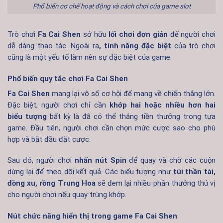
Phổ biến cơ chế hoạt động và cách chơi của game slot
Trò chơi
Fa Cai Shen
sở hữu
lối chơi đơn giản
để người chơi
dễ dàng thao tác. Ngoài ra
, tính năng đặc biệt
của trò chơi
cũng là một yếu tố làm nên sự đặc biệt của game.
Phổ biến quy tắc chơi Fa Cai Shen
Fa Cai Shen
mang lại vô số cơ hội để mang về chiến thắng lớn.
Đặc biệt, người chơi chỉ cần
khớp hai hoặc nhiều hơn hai
biểu tượng
bất kỳ là đã có thể thắng tiền thưởng trong tựa
game. Đầu tiên, người chơi cần chọn mức cược sao cho phù
hợp và bắt đầu đặt cược.
Sau đó, người chơi
nhấn nút Spin
để quay và chờ các cuộn
dừng lại để theo dõi kết quả. Các biểu tượng như
túi thần tài,
đồng xu, rồng Trung Hoa
sẽ đem lại nhiều phần thưởng thú vị
cho người chơi nếu quay trùng khớp.
Nút chức năng hiển thị trong game Fa Cai Shen