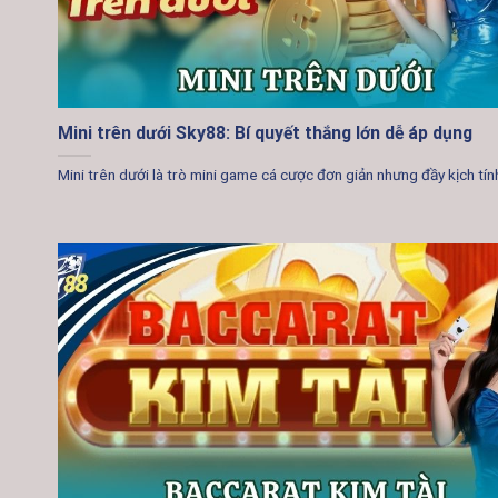
Mini trên dưới Sky88: Bí quyết thắng lớn dễ áp dụng
Mini trên dưới là trò mini game cá cược đơn giản nhưng đầy kịch tính