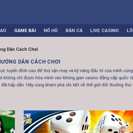
HAO
GAME BÀI
NỔ HŨ
BẮN CÁ
LIVE CASINO
LÔ
ng Dẫn Cách Chơi
 HƯỚNG DẪN CÁCH CHƠI
rực tuyến đỉnh cao để thử vận may và kỹ năng đấu trí của mình cùng 
hơi không chỉ được hòa mình vào không gian casino đẳng cấp quốc tế
đãi hấp dẫn. Hãy cùng khám phá chi tiết về thế giới đổi thưởng thú 