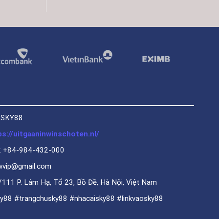
: SKY88
ps://uitgaaninwinschoten.nl/
i: +84-984-432-000
wvip@gmail.com
7/111 P. Lâm Hạ, Tổ 23, Bồ Đề, Hà Nội, Việt Nam
y88 #trangchusky88 #nhacaisky88 #linkvaosky88