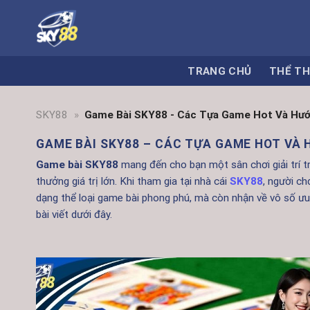
Bỏ
qua
nội
dung
TRANG CHỦ
THỂ T
SKY88
»
Game Bài SKY88 - Các Tựa Game Hot Và Hướ
GAME BÀI SKY88 – CÁC TỰA GAME HOT VÀ
Game bài SKY88
mang đến cho bạn một sân chơi giải trí t
thưởng giá trị lớn. Khi tham gia tại nhà cái
SKY88
, người c
dạng thể loại game bài phong phú, mà còn nhận về vô số ưu 
bài viết dưới đây.