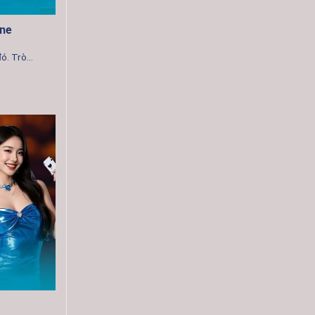
ine
. Trò...