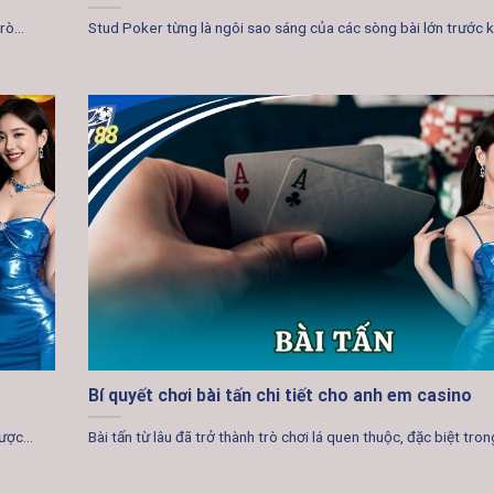
ò...
Stud Poker từng là ngôi sao sáng của các sòng bài lớn trước kh
Bí quyết chơi bài tấn chi tiết cho anh em casino
ược...
Bài tấn từ lâu đã trở thành trò chơi lá quen thuộc, đặc biệt trong