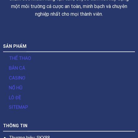
một môi trường cá cược an toàn, minh bạch và chuyên
nghiệp nhất cho mọi thành viên.
SẢN PHẨM
THỂ THAO
BẮN CÁ
CASINO
NỔ HŨ
LÔ ĐỀ
SITEMAP
THÔNG TIN
Thương hiệu: SKY88