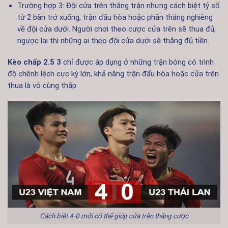
Trường hợp 3: Đội cửa trên thắng trận nhưng cách biệt tỷ số
từ 2 bàn trở xuống, trận đấu hòa hoặc phần thắng nghiêng
về đội cửa dưới. Người chơi theo cược cửa trên sẽ thua đủ,
ngược lại thì những ai theo đội cửa dưới sẽ thắng đủ tiền.
Kèo chấp 2.5 3
chỉ được áp dụng ở những trận bóng có trình
độ chênh lệch cực kỳ lớn, khả năng trận đấu hòa hoặc cửa trên
thua là vô cùng thấp.
Cách biệt 4-0 mới có thể giúp cửa trên thắng cược