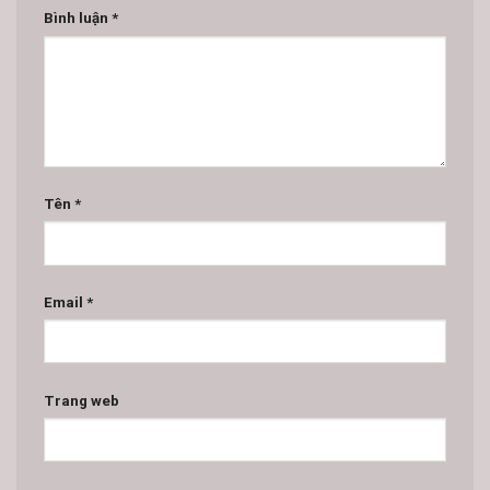
Bình luận
*
Tên
*
Email
*
Trang web