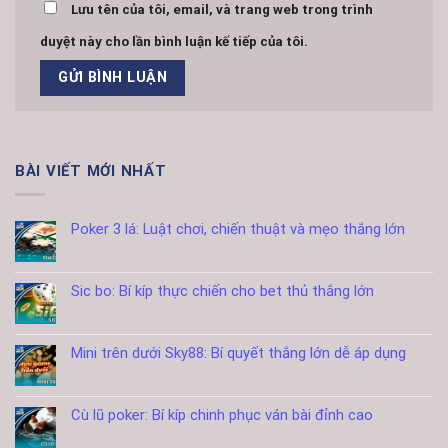
Lưu tên của tôi, email, và trang web trong trình
duyệt này cho lần bình luận kế tiếp của tôi.
BÀI VIẾT MỚI NHẤT
Poker 3 lá: Luật chơi, chiến thuật và mẹo thắng lớn
Sic bo: Bí kíp thực chiến cho bet thủ thắng lớn
Mini trên dưới Sky88: Bí quyết thắng lớn dễ áp dụng
Cù lũ poker: Bí kíp chinh phục ván bài đỉnh cao