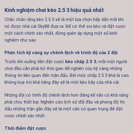
Kinh nghiệm chơi kèo 2.5 3 hiệu quả nhất
Chắc chắn rằng kèo 2.5 3 sẽ là một lựa chọn hấp dẫn mỗi khi
nó được nhà cái Sky88 đưa ra. Để có thể soi kèo và đặt cược
một cách chính xác nhất, đừng quên áp dụng một số kinh
nghiệm như sau:
Phân tích kỹ càng sự chênh lệch về trình độ của 2 đội
Trước khi xuống tiền đặt cược
kèo chấp 2.5 3
, mỗi một người
chơi đều cần phải bỏ thời gian để nghiên cứu kỹ càng những
thông tin liên quan đến trận đấu. Bới mức chấp 2.5 3 khá là cao,
không loại trừ khả năng đây sẽ là một kèo bẫy của nhà cái.
Những đội có trình độ chênh lệch hơn đáng kể vẫn có khả năng
phải chịu thất bại. Nghiên cứu lịch sử đối đầu và phong độ thi
đấu những trận gần đây sẽ là một căn cứ quan trọng để đặt
cược chính xác nhất.
Thời điểm đặt cược