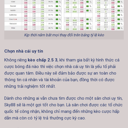
Kịp thời nắm bắt mọi thay đổi trên bảng tỷ lệ kèo
Chọn nhà cái uy tín
Không riêng
kèo chấp 2.5 3
, khi tham gia bất kỳ hình thức cá
cược bóng đá nào thì việc chọn nhà cái uy tín là yếu tố phải
được quan tâm. Điều này sẽ đảm bảo được sự an toàn cho
thông tin cá nhân và tài khoản của bạn, đồng thời có được
những trải nghiệm tốt nhất.
Dành cho những ai vẫn chưa tìm được cho một sân chơi uy tín,
Sky88 sẽ là một gợi tốt cho bạn. Là sân chơi được các tổ chức
quốc tế công nhận, không chỉ mang đến những kèo cược hấp
dẫn mà còn có tỷ lệ trả thưởng cực kỳ cao.