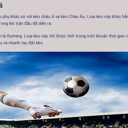
á
o phụ khác so với kèo châu Á và kèo Châu Âu. Loại kèo này khác hẳ
ong khi trận đấu đã diễn ra.
h là Running. Loại kèo này chỉ được tính trong một khoản thời gian 
ấu và nhanh tay đặt kèo.