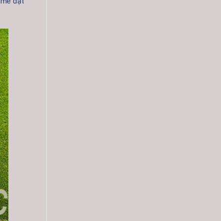
m mê đặt