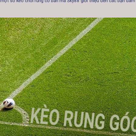
à một số kèo chơi rung cơ bản mà Sky88 giới thiệu đến các bạn đa