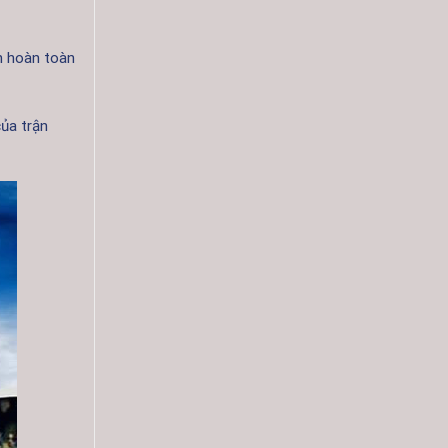
n hoàn toàn
của trận