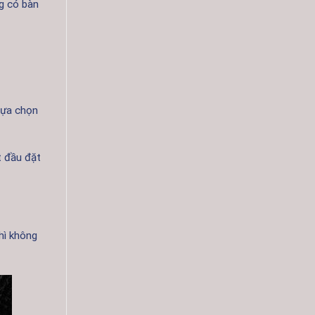
ng có bàn
 lựa chọn
t đầu đặt
hì không