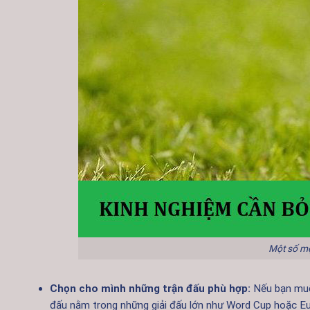
Một số mẹ
Chọn cho mình những trận đấu phù hợp:
Nếu bạn muố
đấu nằm trong những giải đấu lớn như Word Cup hoặc Eur