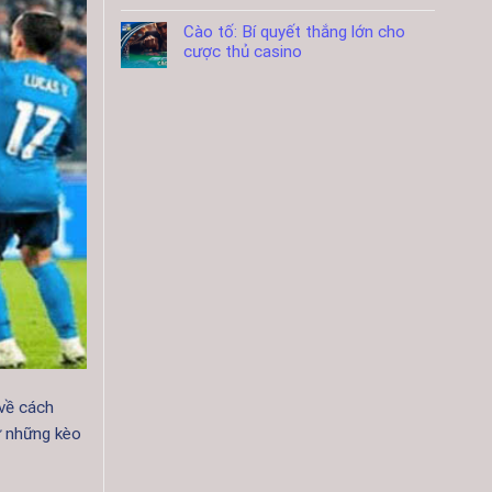
Cào tố: Bí quyết thắng lớn cho
cược thủ casino
 về cách
ư những kèo