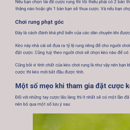
Nếu bạn chọn tài để cược rung thì tối thiểu phải có 2 bàn t
thắng nào hoặc ghi 1 bàn bạn sẽ thua cược. Và nếu bạn chọn
Chơi rung phạt góc
Đây là cách đánh khá phổ biến của các dân chuyên khi được 
Kèo này nhà cái sẽ đưa ra tỷ lệ rung riêng để cho người chơ
đặt cược. Cũng tuỳ theo người chơi sẽ chọn kèo nào để có 
Cũng bởi vì tính chất của kèo chơi rung là như vậy nên bạn 
cược thì kèo mới bắt đầu được tính.
Một số mẹo khi tham gia đặt cược k
Đối với những tay cược lão làng thì ít nhất sẽ có một lần 
nên bỏ qua một số lưu ý sau: