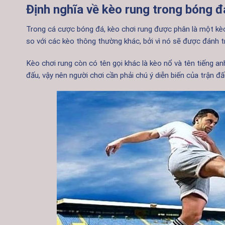
Định nghĩa về kèo rung trong bóng đ
Trong cá cược bóng đá, kèo chơi rung được phân là một kè
so với các kèo thông thường khác, bởi vì nó sẽ được đánh tr
Kèo chơi rung còn có tên gọi khác là kèo nổ và tên tiếng an
đấu, vậy nên người chơi cần phải chú ý diễn biến của trận đ