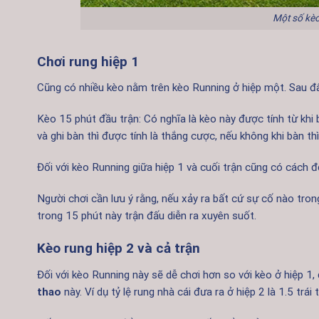
Một số kèo
Chơi rung hiệp 1
Cũng có nhiều kèo nằm trên kèo Running ở hiệp một. Sau đ
Kèo 15 phút đầu trận: Có nghĩa là kèo này được tính từ khi
và ghi bàn thì được tính là thắng cược, nếu không khi bàn th
Đối với kèo Running giữa hiệp 1 và cuối trận cũng có cách 
Người chơi cần lưu ý rằng, nếu xảy ra bất cứ sự cố nào trong
trong 15 phút này trận đấu diễn ra xuyên suốt.
Kèo rung hiệp 2 và cả trận
Đối với kèo Running này sẽ dễ chơi hơn so với kèo ở hiệp 1
thao
này. Ví dụ tỷ lệ rung nhà cái đưa ra ở hiệp 2 là 1.5 trái t