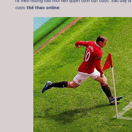
ra theo huống nào mới nên quyết định đặt cược. Sau đây l
cược
thể thao online
: