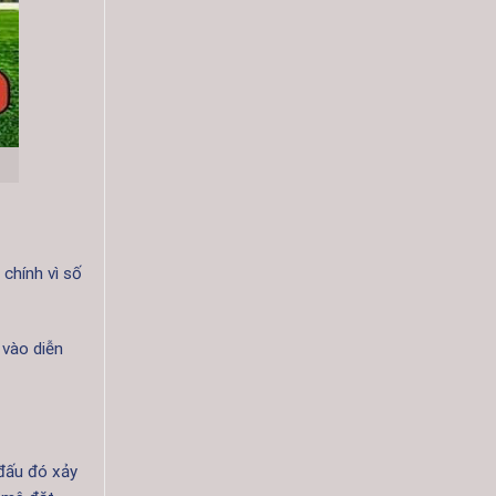
 chính vì số
 vào diễn
 đấu đó xảy