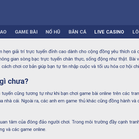
HAO
GAME BÀI
NỔ HŨ
BẮN CÁ
LIVE CASINO
LÔ
 hẹn giải trí trực tuyến đỉnh cao dành cho cộng đồng yêu thích cá 
hông gian sòng bạc trực tuyến chân thực, sống động như thật. Bài vi
ách chơi cơ bản giúp bạn tự tin nhập cuộc và tối ưu hóa cơ hội ch
 gì chưa?
tuyến cũng tương tự như khi bạn chơi game bài online trên các trang
ủa nhà cái. Ngoài ra, các anh em game thủ khác cũng đồng hành và 
quan tâm của đông đảo người chơi. Trong môi trường đầy cạnh tranh
ống và các game online.