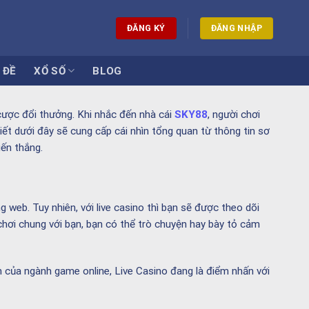
ĐĂNG KÝ
ĐĂNG NHẬP
 ĐỀ
XỔ SỐ
BLOG
cược đổi thưởng. Khi nhắc đến nhà cái
SKY88
, người chơi
ết dưới đây sẽ cung cấp cái nhìn tổng quan từ thông tin sơ
iến thắng.
 web. Tuy nhiên, với live casino thì bạn sẽ được theo dõi
chơi chung với bạn, bạn có thể trò chuyện hay bày tỏ cảm
 của ngành game online, Live Casino đang là điểm nhấn với