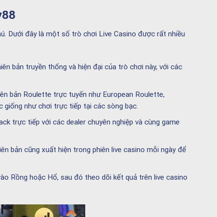
y88
ú. Dưới đây là một số trò chơi Live Casino được rất nhiều
ên bản truyền thống và hiện đại của trò chơi này, với các
hiên bản Roulette trực tuyến như European Roulette,
 giống như chơi trực tiếp tại các sòng bạc.
kjack trực tiếp với các dealer chuyên nghiệp và cùng game
phiên bản cũng xuất hiện trong phiên live casino mỗi ngày để
 vào Rồng hoặc Hổ, sau đó theo dõi kết quả trên live casino