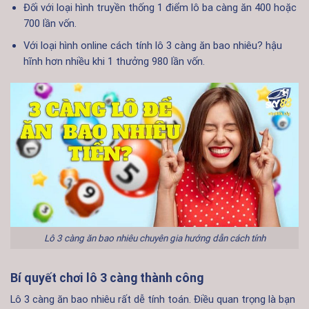
Đối với loại hình truyền thống 1 điểm lô ba càng ăn 400 hoặc
700 lần vốn.
Với loại hình online cách tính lô 3 càng ăn bao nhiêu? hậu
hĩnh hơn nhiều khi 1 thưởng 980 lần vốn.
Lô 3 càng ăn bao nhiêu chuyên gia hướng dẫn cách tính
Bí quyết chơi lô 3 càng thành công
Lô 3 càng ăn bao nhiêu rất dễ tính toán. Điều quan trọng là bạn