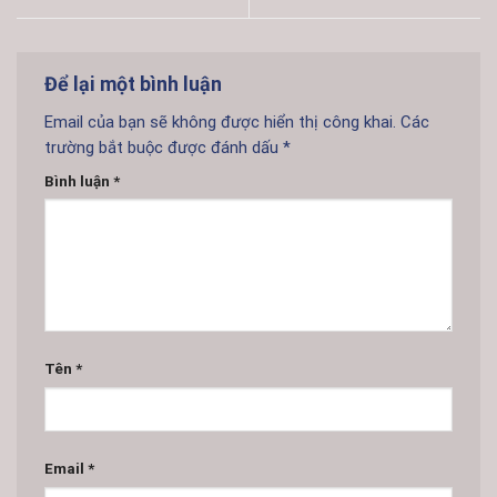
Để lại một bình luận
Email của bạn sẽ không được hiển thị công khai.
Các
trường bắt buộc được đánh dấu
*
Bình luận
*
Tên
*
Email
*