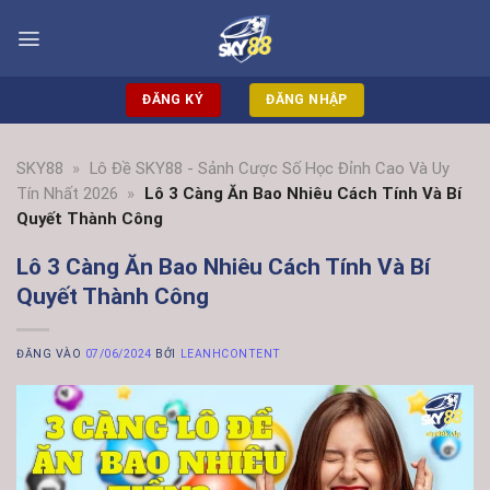
Bỏ
qua
nội
dung
ĐĂNG KÝ
ĐĂNG NHẬP
SKY88
»
Lô Đề SKY88 - Sảnh Cược Số Học Đỉnh Cao Và Uy
Tín Nhất 2026
»
Lô 3 Càng Ăn Bao Nhiêu Cách Tính Và Bí
Quyết Thành Công
Lô 3 Càng Ăn Bao Nhiêu Cách Tính Và Bí
Quyết Thành Công
ĐĂNG VÀO
07/06/2024
BỞI
LEANHCONTENT