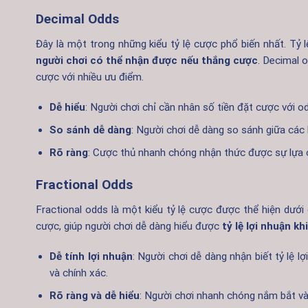
Decimal Odds
Đây là một trong những kiểu tỷ lệ cược phổ biến nhất. Tỷ 
người chơi có thể nhận được nếu thắng cược
. Decimal 
cược với nhiều ưu điểm.
Dễ hiểu
: Người chơi chỉ cần nhân số tiền đặt cược với od
So sánh dễ dàng
: Người chơi dễ dàng so sánh giữa các
Rõ ràng
: Cược thủ nhanh chóng nhận thức được sự lựa 
Fractional Odds
Fractional odds là một kiểu tỷ lệ cược được thể hiện dướ
cược, giúp người chơi dễ dàng hiểu được
tỷ lệ lợi nhuận kh
Dễ tính lợi nhuận
: Người chơi dễ dàng nhận biết tỷ lệ l
và chính xác.
Rõ ràng và dễ hiểu
: Người chơi nhanh chóng nắm bắt và 