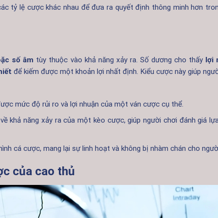
các tỷ lệ cược khác nhau để đưa ra quyết định thông minh hơn tro
oặc số âm
tùy thuộc vào khả năng xảy ra. Số dương cho thấy
lợi
hiết
để kiếm được một khoản lợi nhất định. Kiểu cược này giúp ngư
được mức độ rủi ro và lợi nhuận của một ván cược cụ thể.
g về khả năng xảy ra của một kèo cược, giúp người chơi đánh giá l
 hình cá cược, mang lại sự linh hoạt và không bị nhàm chán cho người
ợc của cao thủ