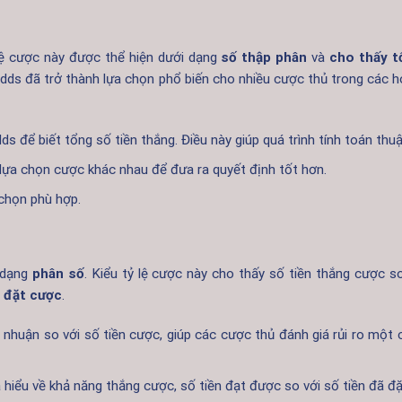
lệ cược này được thể hiện dưới dạng
số thập phân
và
cho thấy t
odds đã trở thành lựa chọn phổ biến cho nhiều cược thủ trong các 
ds để biết tổng số tiền thắng. Điều này giúp quá trình tính toán thuậ
 lựa chọn cược khác nhau để đưa ra quyết định tốt hơn.
chọn phù hợp.
i dạng
phân số
. Kiểu tỷ lệ cược này cho thấy số tiền thắng cược so
i đặt cược
.
ợi nhuận so với số tiền cược, giúp các cược thủ đánh giá rủi ro một 
hiểu về khả năng thắng cược, số tiền đạt được so với số tiền đã đ