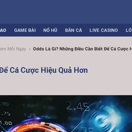
HAO
GAME BÀI
NỔ HŨ
BẮN CÁ
LIVE CASINO
LÔ
hơm Mỗi Ngày
»
Odds Là Gì? Những Điều Cần Biết Để Cá Cược 
 Để Cá Cược Hiệu Quả Hơn