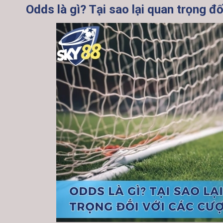
Odds là gì? Tại sao lại quan trọng đ