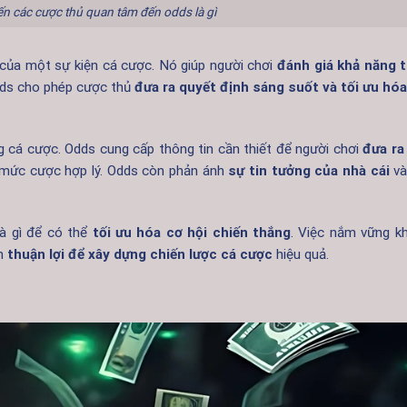
iến các cược thủ quan tâm đến odds là gì
của một sự kiện cá cược. Nó giúp người chơi
đánh giá khả năng t
dds cho phép cược thủ
đưa ra quyết định sáng suốt và tối ưu hóa
 cá cược. Odds cung cấp thông tin cần thiết để người chơi
đưa ra
h mức cược hợp lý. Odds còn phản ánh
sự tin tưởng của nhà cái
v
là gì để có thể
tối ưu hóa cơ hội chiến thắng
. Việc nắm vững k
ện
thuận lợi để xây dựng chiến lược cá cược
hiệu quả.