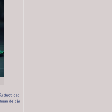
iểu được các
nhuận để
cải