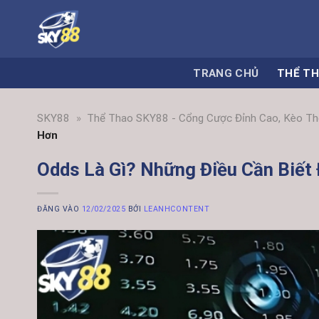
Bỏ
qua
nội
dung
TRANG CHỦ
THỂ T
SKY88
»
Thể Thao SKY88 - Cổng Cược Đỉnh Cao, Kèo T
Hơn
Odds Là Gì? Những Điều Cần Biết
ĐĂNG VÀO
12/02/2025
BỞI
LEANHCONTENT