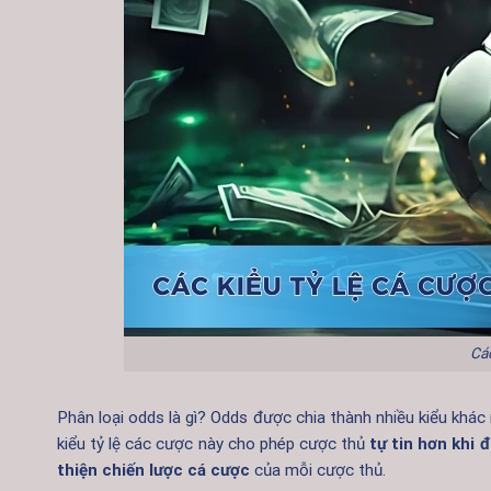
Các
Phân loại odds là gì? Odds được chia thành nhiều kiểu khác
kiểu tỷ lệ các cược này cho phép cược thủ
tự tin hơn khi 
thiện chiến lược cá cược
của mỗi cược thủ.