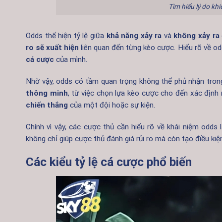
Tìm hiểu lý do kh
Odds thể hiện tỷ lệ giữa
khả năng xảy ra
và
không xảy ra
ro sẽ xuất hiện
liên quan đến từng kèo cược. Hiểu rõ về o
cá cược
của mình.
Nhờ vậy, odds có tầm quan trọng không thể phủ nhận trong
thông minh
, từ việc chọn lựa kèo cược cho đến xác địn
chiến thắng
của một đội hoặc sự kiện.
Chính vì vậy, các cược thủ cần hiểu rõ về khái niệm odds 
không chỉ giúp cược thủ đánh giá rủi ro mà còn tạo điều ki
Các kiểu tỷ lệ cá cược phổ biến