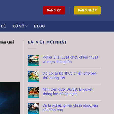
ĐĂNG KÝ
ĐĂNG NHẬP
 ĐỀ
XỔ SỐ
BLOG
Hiệu Quả
BÀI VIẾT MỚI NHẤT
Poker 3 lá: Luật chơi, chiến thuật
và mẹo thắng lớn
Sic bo: Bí kíp thực chiến cho bet
thủ thắng lớn
Mini trên dưới Sky88: Bí quyết
thắng lớn dễ áp dụng
Cù lũ poker: Bí kíp chinh phục ván
bài đỉnh cao