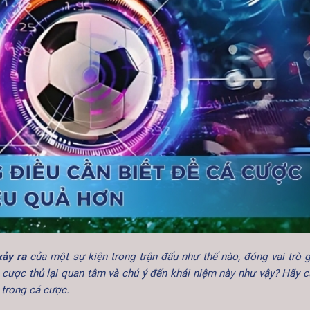
xảy ra
của một sự kiện trong trận đấu như thế nào, đóng vai trò g
c cược thủ lại quan tâm và chú ý đến khái niệm này như vậy? Hãy 
s trong cá cược.