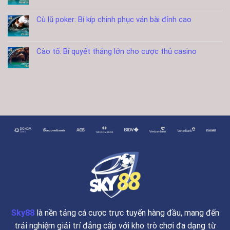
Cù lũ poker: Bí kíp chinh phục ván bài đỉnh cao
Cào tố: Bí quyết thắng lớn cho cược thủ casino
Sky88
là nền tảng cá cược trực tuyến hàng đầu, mang đến
trải nghiệm giải trí đẳng cấp với kho trò chơi đa dạng từ