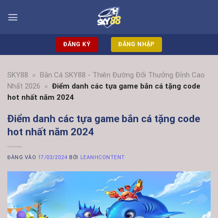
Bỏ
qua
nội
dung
ĐĂNG KÝ
ĐĂNG NHẬP
SKY88
»
Bắn Cá SKY88 - Thiên Đường Đổi Thưởng Đỉnh Cao
Nhất 2026
»
Điểm danh các tựa game bắn cá tặng code
hot nhất năm 2024
Điểm danh các tựa game bắn cá tặng code
hot nhất năm 2024
ĐĂNG VÀO
17/03/2024
BỞI
LEANHCONTENT