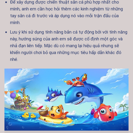
Để xây dựng được chiến thuật săn cá phù hợp nhất cho
mình, anh em cần học hỏi thêm các kinh nghiệm từ những
tay săn cá đi trước và áp dụng nó vào mỗi trận đấu của
mình.
Lưu ý khi sử dụng tính năng bắn cá tự động bởi với tính năng
này, hướng súng của anh em sẽ được cố định một góc và
nhả đạn liên tiếp. Mặc dù có mang lại hiệu quả nhưng sẽ
khiến người chơi bỏ qua những mục tiêu hấp dẫn khác đó
nhé.