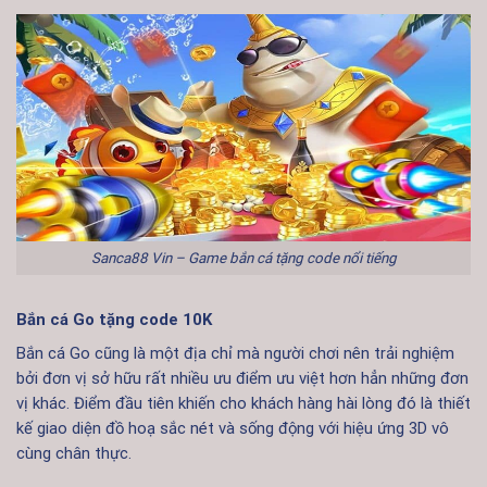
Sanca88 Vin – Game bắn cá tặng code nổi tiếng
Bắn cá Go tặng code 10K
Bắn cá Go cũng là một địa chỉ mà người chơi nên trải nghiệm
bởi đơn vị sở hữu rất nhiều ưu điểm ưu việt hơn hẳn những đơn
vị khác. Điểm đầu tiên khiến cho khách hàng hài lòng đó là thiết
kế giao diện đồ hoạ sắc nét và sống động với hiệu ứng 3D vô
cùng chân thực.