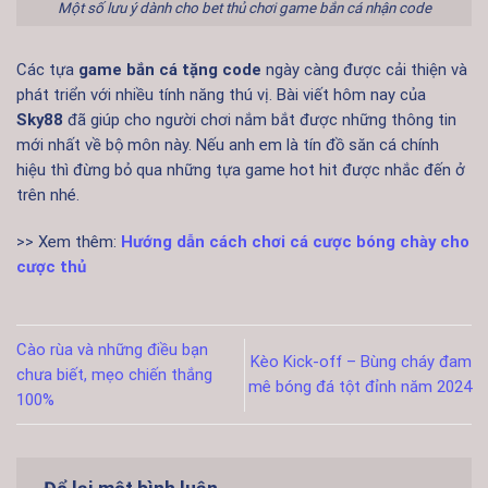
Một số lưu ý dành cho bet thủ chơi game bắn cá nhận code
Các tựa
game bắn cá tặng code
ngày càng được cải thiện và
phát triển với nhiều tính năng thú vị. Bài viết hôm nay của
Sky88
đã giúp cho người chơi nắm bắt được những thông tin
mới nhất về bộ môn này. Nếu anh em là tín đồ săn cá chính
hiệu thì đừng bỏ qua những tựa game hot hit được nhắc đến ở
trên nhé.
>> Xem thêm:
Hướng dẫn cách chơi cá cược bóng chày cho
cược thủ
Cào rùa và những điều bạn
Kèo Kick-off – Bùng cháy đam
chưa biết, mẹo chiến thắng
mê bóng đá tột đỉnh năm 2024
100%