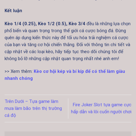
Kết luận
Kèo 1/4 (0.25), Kèo 1/2 (0.5), Kèo 3/4
đều là những lựa chọn
phổ biến và quan trọng trong thế giới cá cược bóng đá. Đừng
quên áp dụng kiến thức này để tối ưu hóa trải nghiệm cá cược
của bạn và tăng cơ hội chiến thắng. Đối với thông tin chi tiết và
cập nhật về các loại kèo, hãy tiếp tục theo dõi chúng tôi để
không bỏ lỡ những cập nhật quan trọng nhất nhé anh em!
>> Xem thêm:
Kèo cơ hội kép và bí kíp để có thể làm giàu
nhanh chóng
Trên Dưới – Tựa game làm
Fire Joker Slot tựa game cực
mưa làm bão trên thị trường
hấp dẫn và lôi cuốn người chơi
cá độ