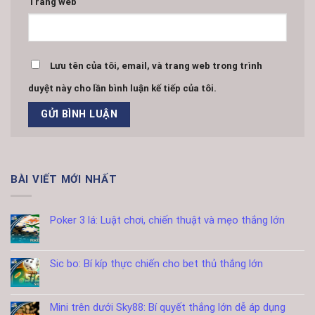
Trang web
Lưu tên của tôi, email, và trang web trong trình
duyệt này cho lần bình luận kế tiếp của tôi.
BÀI VIẾT MỚI NHẤT
Poker 3 lá: Luật chơi, chiến thuật và mẹo thắng lớn
Sic bo: Bí kíp thực chiến cho bet thủ thắng lớn
Mini trên dưới Sky88: Bí quyết thắng lớn dễ áp dụng