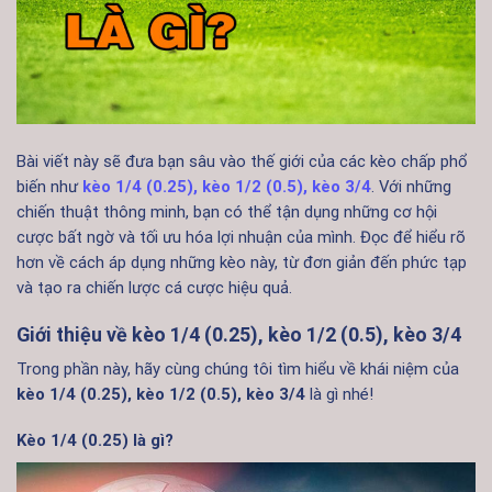
Bài viết này sẽ đưa bạn sâu vào thế giới của các kèo chấp phổ
biến như
kèo 1/4 (0.25), kèo 1/2 (0.5), kèo 3/4
. Với những
chiến thuật thông minh, bạn có thể tận dụng những cơ hội
cược bất ngờ và tối ưu hóa lợi nhuận của mình. Đọc để hiểu rõ
hơn về cách áp dụng những kèo này, từ đơn giản đến phức tạp
và tạo ra chiến lược cá cược hiệu quả.
Giới thiệu về kèo 1/4 (0.25), kèo 1/2 (0.5), kèo 3/4
Trong phần này, hãy cùng chúng tôi tìm hiểu về khái niệm của
kèo 1/4 (0.25), kèo 1/2 (0.5), kèo 3/4
là gì nhé!
Kèo 1/4 (0.25) là gì?