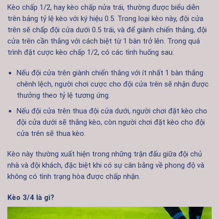
Kèo chấp 1/2, hay kèo chấp nửa trái, thường được biểu diễn
trên bảng tỷ lệ kèo với ký hiệu 0.5. Trong loại kèo này, đội cửa
trên sẽ chấp đội cửa dưới 0.5 trái, và để giành chiến thắng, đội
cửa trên cần thắng với cách biệt từ 1 bàn trở lên. Trong quá
trình đặt cược kèo chấp 1/2, có các tình huống sau:
Nếu đội cửa trên giành chiến thắng với ít nhất 1 bàn thắng
chênh lệch, người chơi cược cho đội cửa trên sẽ nhận được
thưởng theo tỷ lệ tương ứng.
Nếu đội cửa trên thua đội cửa dưới, người chơi đặt kèo cho
đội cửa dưới sẽ thắng kèo, còn người chơi đặt kèo cho đội
cửa trên sẽ thua kèo.
Kèo này thường xuất hiện trong những trận đấu giữa đội chủ
nhà và đội khách, đặc biệt khi có sự cân bằng về phong độ và
không có tình trạng hòa được chấp nhận.
Kèo 3/4 là gì?