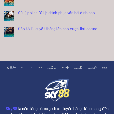
Cù lũ poker: Bí kíp chinh phục ván bài đỉnh cao
Cào tố: Bí quyết thắng lớn cho cược thủ casino
Sky88
là nền tảng cá cược trực tuyến hàng đầu, mang đến