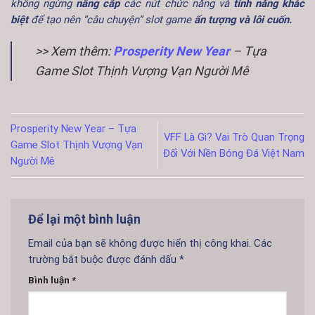
không ngừng
nâng cấp
các nút chức năng và
tính năng khác
biệt
để tạo nên “câu chuyện” slot game
ấn tượng và lôi cuốn.
>> Xem thêm:
Prosperity New Year
– Tựa
Game Slot Thịnh Vượng Vạn Người Mê
Prosperity New Year – Tựa
VFF Là Gì? Vai Trò Quan Trọng
Game Slot Thịnh Vượng Vạn
Đối Với Nền Bóng Đá Việt Nam
Người Mê
Để lại một bình luận
Email của bạn sẽ không được hiển thị công khai.
Các
trường bắt buộc được đánh dấu
*
Bình luận
*