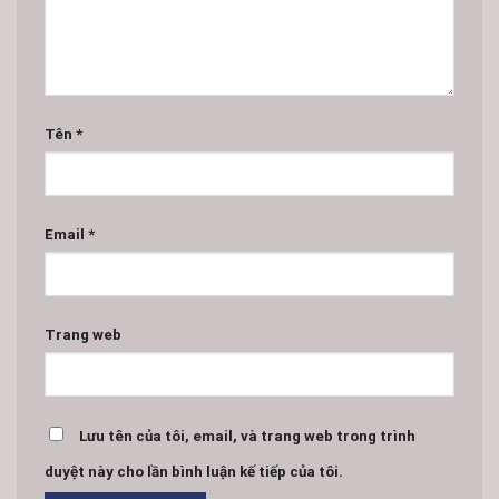
Tên
*
Email
*
Trang web
Lưu tên của tôi, email, và trang web trong trình
duyệt này cho lần bình luận kế tiếp của tôi.