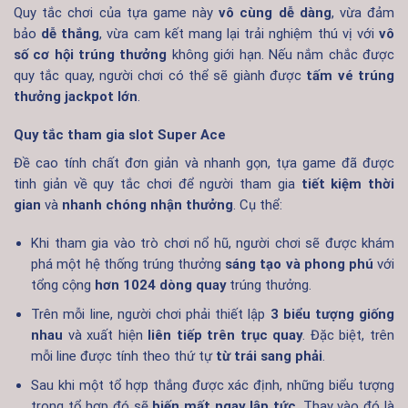
Quy tắc chơi của tựa game này
vô cùng dễ dàng
, vừa đảm
bảo
dễ thắng
, vừa cam kết mang lại trải nghiệm thú vị với
vô
số cơ hội trúng thưởng
không giới hạn. Nếu nắm chắc được
quy tắc quay, người chơi có thể sẽ giành được
tấm vé trúng
thưởng jackpot lớn
.
Quy tắc tham gia slot Super Ace
Đề cao tính chất đơn giản và nhanh gọn, tựa game đã được
tinh giản về quy tắc chơi để người tham gia
tiết kiệm thời
gian
và
nhanh chóng nhận thưởng
. Cụ thể:
Khi tham gia vào trò chơi nổ hũ, người chơi sẽ được khám
phá một hệ thống trúng thưởng
sáng tạo và phong phú
với
tổng cộng
hơn 1024 dòng quay
trúng thưởng.
Trên mỗi line, người chơi phải thiết lập
3 biểu tượng giống
nhau
và xuất hiện
liên tiếp trên trục quay
. Đặc biệt, trên
mỗi line được tính theo thứ tự
từ trái sang phải
.
Sau khi một tổ hợp thắng được xác định, những biểu tượng
trong tổ hợp đó sẽ
biến mất ngay lập tức
. Thay vào đó là