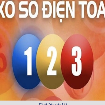
Xổ số điện toán 123