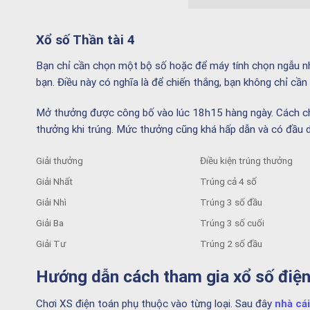
Xổ số Thần tài 4
Bạn chỉ cần chọn một bộ số hoặc để máy tính chọn ngẫu nh
bạn. Điều này có nghĩa là để chiến thắng, bạn không chỉ cầ
Mở thưởng được công bố vào lúc 18h15 hàng ngày. Cách chơi
thưởng khi trúng. Mức thưởng cũng khá hấp dẫn và có đầu dò
Giải thưởng
Điều kiện trúng thưởng
Giải Nhất
Trúng cả 4 số
Giải Nhì
Trúng 3 số đầu
Giải Ba
Trúng 3 số cuối
Giải Tư
Trúng 2 số đầu
Hướng dẫn cách tham gia xổ số điện
Chơi XS điện toán phụ thuộc vào từng loại. Sau đây
nhà cá