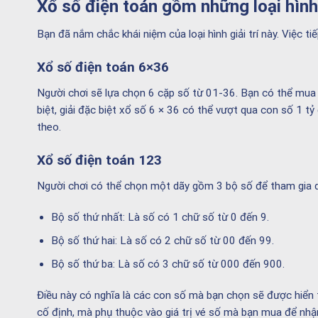
Xổ số điện toán gồm những loại hìn
Bạn đã nắm chắc khái niệm của loại hình giải trí này. Việc 
Xổ số điện toán 6×36
Người chơi sẽ lựa chọn 6 cặp số từ 01-36. Bạn có thể mua t
biệt, giải đặc biệt xổ số 6 × 36 có thể vượt qua con số 1 
theo.
Xổ số điện toán 123
Người chơi có thể chọn một dãy gồm 3 bộ số để tham gia d
Bộ số thứ nhất: Là số có 1 chữ số từ 0 đến 9.
Bộ số thứ hai: Là số có 2 chữ số từ 00 đến 99.
Bộ số thứ ba: Là số có 3 chữ số từ 000 đến 900.
Điều này có nghĩa là các con số mà bạn chọn sẽ được hiển 
cố định, mà phụ thuộc vào giá trị vé số mà bạn mua để nh