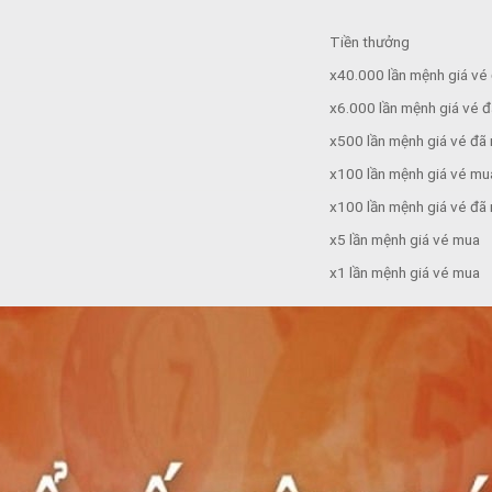
Tiền thưởng
x40.000 lần mệnh giá vé
x6.000 lần mệnh giá vé 
x500 lần mệnh giá vé đã
x100 lần mệnh giá vé mu
x100 lần mệnh giá vé đã
x5 lần mệnh giá vé mua
x1 lần mệnh giá vé mua