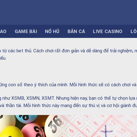
HAO
GAME BÀI
NỔ HŨ
BẮN CÁ
LIVE CASINO
LÔ
từ các bet thủ. Cách chơi rất đơn giản và dễ dàng để trải nghiệm, m
iểu.
ng con số theo ý thích của mình. Mỗi hình thức sẽ có cách chơi và 
hống như XSMB, XSMN, XSMT. Nhưng hiện nay, bạn có thể tự chọn lựa
và thần tài. Mỗi hình thức này mang đến sự thú vị và cơ hội giành 