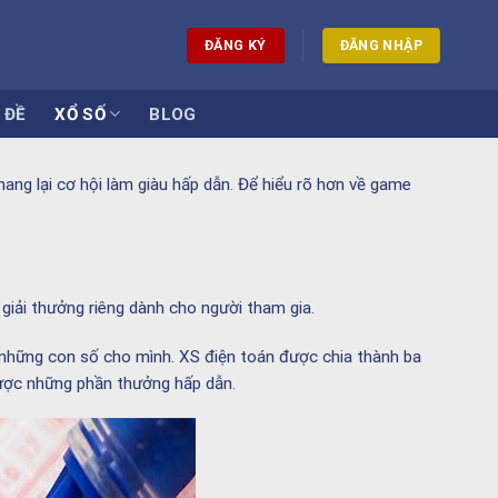
ĐĂNG KÝ
ĐĂNG NHẬP
 ĐỀ
XỔ SỐ
BLOG
ang lại cơ hội làm giàu hấp dẫn. Để hiểu rõ hơn về game
giải thưởng riêng dành cho người tham gia.
 những con số cho mình. XS điện toán được chia thành ba
được những phần thưởng hấp dẫn.