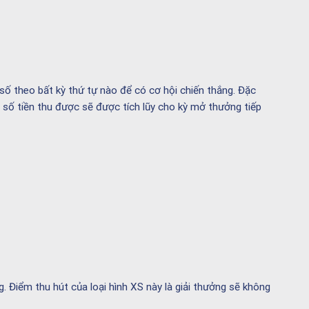
số theo bất kỳ thứ tự nào để có cơ hội chiến thắng. Đặc
% số tiền thu được sẽ được tích lũy cho kỳ mở thưởng tiếp
 Điểm thu hút của loại hình XS này là giải thưởng sẽ không