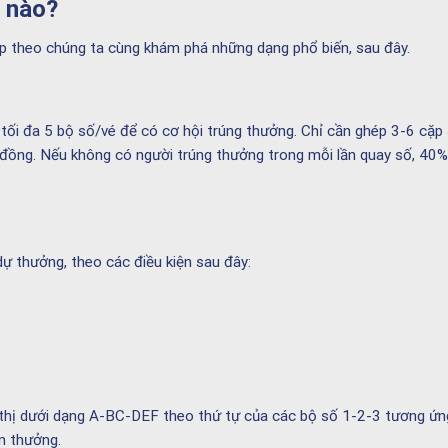
h nào?
tiếp theo chúng ta cùng khám phá những dạng phổ biến, sau đây.
ối đa 5 bộ số/vé để có cơ hội trúng thưởng. Chỉ cần ghép 3-6 cặp 
tỷ đồng. Nếu không có người trúng thưởng trong mỗi lần quay số, 40
ự thưởng, theo các điều kiện sau đây:
thị dưới dạng A-BC-DEF theo thứ tự của các bộ số 1-2-3 tương ứng.
ận thưởng.