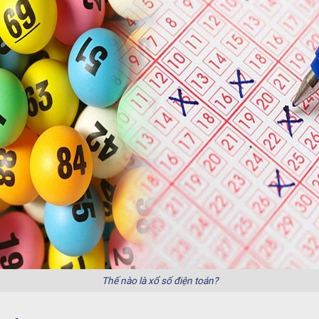
Thế nào là xổ số điện toán?