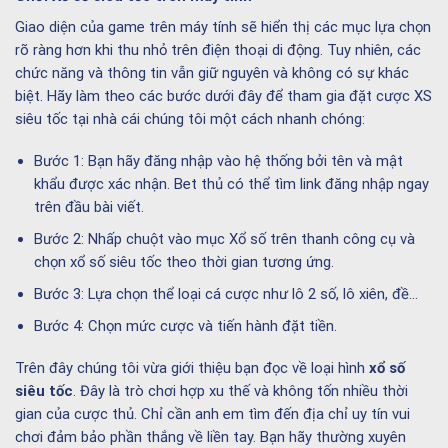
Giao diện của game trên máy tính sẽ hiển thị các mục lựa chọn
rõ ràng hơn khi thu nhỏ trên điện thoại di động. Tuy nhiên, các
chức năng và thông tin vẫn giữ nguyên và không có sự khác
biệt. Hãy làm theo các bước dưới đây để tham gia đặt cược XS
siêu tốc tại nhà cái chúng tôi một cách nhanh chóng:
Bước 1: Bạn hãy đăng nhập vào hệ thống bởi tên và mật
khẩu được xác nhận. Bet thủ có thể tìm link đăng nhập ngay
trên đầu bài viết.
Bước 2: Nhấp chuột vào mục Xổ số trên thanh công cụ và
chọn xổ số siêu tốc theo thời gian tương ứng.
Bước 3: Lựa chọn thể loại cá cược như lô 2 số, lô xiên, đề…
Bước 4: Chọn mức cược và tiến hành đặt tiền.
Trên đây chúng tôi vừa giới thiệu bạn đọc về loại hình
xổ số
siêu tốc
. Đây là trò chơi hợp xu thế và không tốn nhiều thời
gian của cược thủ. Chỉ cần anh em tìm đến địa chỉ uy tín vui
chơi đảm bảo phần thắng về liền tay. Bạn hãy thường xuyên