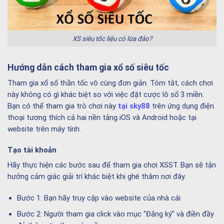
XS siêu tốc liệu có lừa đảo?
Hướng dẫn cách tham gia xổ số siêu tốc
Tham gia xổ số thần tốc vô cùng đơn giản. Tóm tắt, cách chơi
này không có gì khác biệt so với việc đặt cược lô số 3 miền.
Bạn có thể tham gia trò chơi này
tại sky88
trên ứng dụng điện
thoại tương thích cả hai nền tảng iOS và Android hoặc tại
website trên máy tính.
Tạo tài khoản
Hãy thực hiện các bước sau để tham gia chơi XSST. Bạn sẽ tận
hưởng cảm giác giải trí khác biệt khi ghé thăm nơi đây.
Bước 1: Bạn hãy truy cập vào website của nhà cái
Bước 2: Người tham gia click vào mục “Đăng ký” và điền đầy