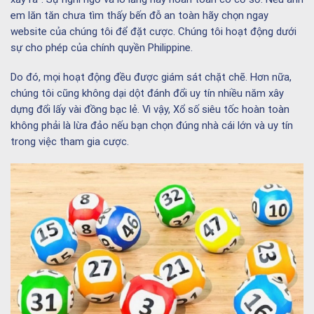
em lăn tăn chưa tìm thấy bến đỗ an toàn hãy chọn ngay
website của chúng tôi để đặt cược. Chúng tôi hoạt động dưới
sự cho phép của chính quyền Philippine.
Do đó, mọi hoạt động đều được giám sát chặt chẽ. Hơn nữa,
chúng tôi cũng không dại dột đánh đổi uy tín nhiều năm xây
dựng đổi lấy vài đồng bạc lẻ. Vì vậy, Xổ số siêu tốc hoàn toàn
không phải là lừa đảo nếu bạn chọn đúng nhà cái lớn và uy tín
trong việc tham gia cược.