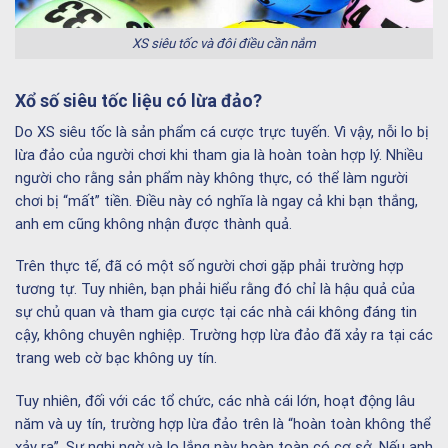
XS siêu tốc và đôi điều cần nắm
Xổ số siêu tốc liệu có lừa đảo?
Do XS siêu tốc là sản phẩm cá cược trực tuyến. Vì vậy, nỗi lo bị
lừa đảo của người chơi khi tham gia là hoàn toàn hợp lý. Nhiều
người cho rằng sản phẩm này không thực, có thể làm người
chơi bị “mất” tiền. Điều này có nghĩa là ngay cả khi bạn thắng,
anh em cũng không nhận được thành quả.
Trên thực tế, đã có một số người chơi gặp phải trường hợp
tương tự. Tuy nhiên, bạn phải hiểu rằng đó chỉ là hậu quả của
sự chủ quan và tham gia cược tại các nhà cái không đáng tin
cậy, không chuyên nghiệp. Trường hợp lừa đảo đã xảy ra tại các
trang web cờ bạc không uy tín.
Tuy nhiên, đối với các tổ chức, các nhà cái lớn, hoạt động lâu
năm và uy tín, trường hợp lừa đảo trên là “hoàn toàn không thể
xảy ra”. Sự nghi ngờ và lo lắng này hoàn toàn có cơ sở. Nếu anh