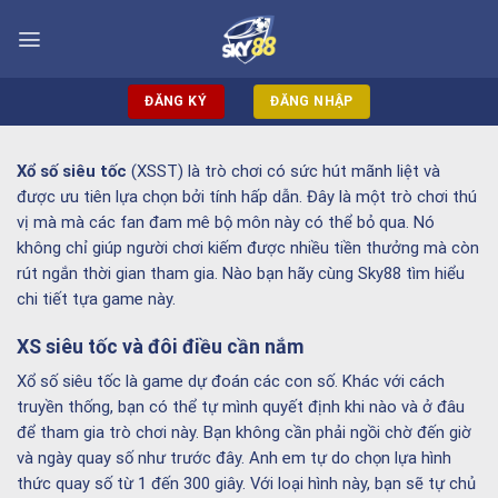
Bỏ
qua
nội
dung
ĐĂNG KÝ
ĐĂNG NHẬP
Xổ số siêu tốc
(XSST) là trò chơi có sức hút mãnh liệt và
được ưu tiên lựa chọn bởi tính hấp dẫn. Đây là một trò chơi thú
vị mà mà các fan đam mê bộ môn này có thể bỏ qua. Nó
không chỉ giúp người chơi kiếm được nhiều tiền thưởng mà còn
rút ngắn thời gian tham gia. Nào bạn hãy cùng Sky88 tìm hiểu
chi tiết tựa game này.
XS siêu tốc và đôi điều cần nắm
Xổ số siêu tốc là game dự đoán các con số. Khác với cách
truyền thống, bạn có thể tự mình quyết định khi nào và ở đâu
để tham gia trò chơi này. Bạn không cần phải ngồi chờ đến giờ
và ngày quay số như trước đây. Anh em tự do chọn lựa hình
thức quay số từ 1 đến 300 giây. Với loại hình này, bạn sẽ tự chủ